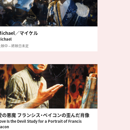
Michael／マイケル
ichael
上映中～終映日未定
愛の悪魔 フランシス・ベイコンの歪んだ肖像
ove Is the Devil Study for a Portrait of Francis
acon