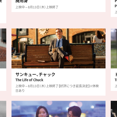
来
廃用身
P
上映中～8月13日（木）上映終了
サンキュー、チャック
The Life of Chuck
T
上映中～8月13日（木）上映終了【好評につき延長決定】※休映
日あり