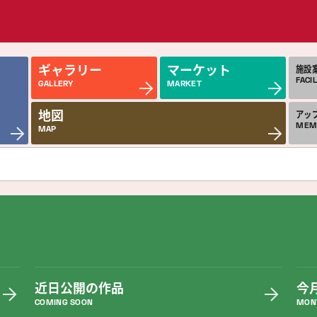
ギャラリー
マーケット
施設
FACIL
GALLERY
MARKET
地図
アッ
MEM
MAP
近日公開の作品
今
COMING SOON
MON