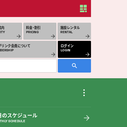
案内
料金・割引
施設レンタル
ITY
PRICING
RENTAL
プリンク会員について
ログイン
BERSHIP
LOGIN
月のスケジュール
THLY SCHEDULE