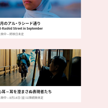
9月のアル・ラシード通り
l-Rashid Street in September
上映中～終映日未定
心耳～耳を澄まさぬ表現者たち
上映中～8月14日（金）以降続映未定