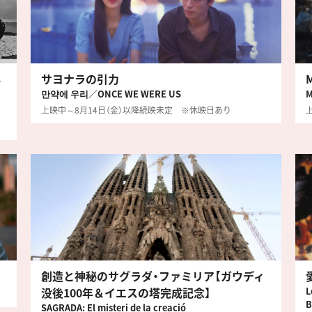
再
サヨナラの引力
만약에 우리／ONCE WE WERE US
M
上映中～8月14日（金）以降続映未定 ※休映日あり
創造と神秘のサグラダ・ファミリア【ガウディ
没後100年＆イエスの塔完成記念】
L
B
SAGRADA: El misteri de la creació