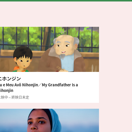
ニホンジン
u e Meu Avô Nihonjin／My Grandfather Is a
ihonjin
上映中～終映日未定