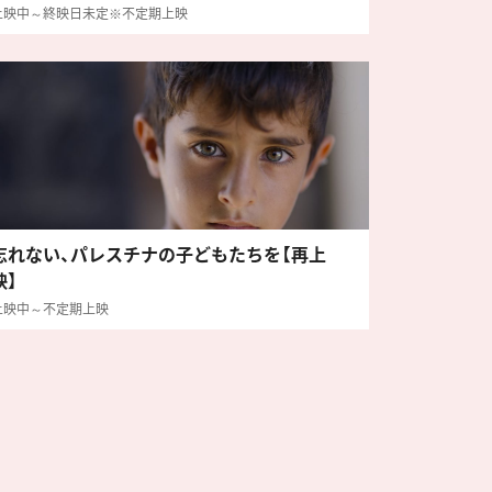
上映中～終映日未定※不定期上映
忘れない、パレスチナの子どもたちを【再上
映】
上映中～不定期上映