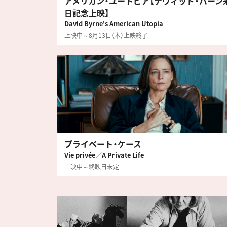
アメリカン・ユートピア【デヴィッド・バーン
日記念上映】
David Byrne's American Utopia
上映中～8月13日（木）上映終了
プライベート・ケース
Vie privée／A Private Life
上映中～終映日未定