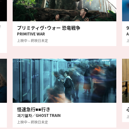
デ
プリミティヴ・ウォー 恐竜戦争
PRIMITIVE WAR
A
上映中～終映日未定
怪速急行■■行き
괴기열차／GHOST TRAIN
上映中～終映日未定