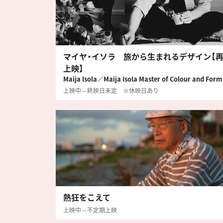
マイヤ・イソラ 旅から生まれるデザイン【
上映】
Maija Isola／Maija Isola Master of Colour and Form
上映中～終映日未定 ※休映日あり
熱狂をこえて
上映中～不定期上映