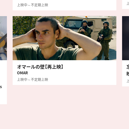
上映中～不定期上映
オマールの壁【再上映】
OMAR
上映中～不定期上映
s