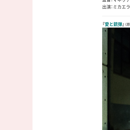
出演：ミカエ
『
愛と銃弾
』
（原