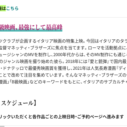
細は
こちら
級映画、最強にして最高峰
ツクラブが企画するイタリア映画の特集上映。今回はイタリアのタ
監督マネッティ・ブラザーズに焦点を当てます。ローマを活動拠点に、
ージシャンのMVを制作し、2000年代からは、そのMV制作にも通
どのジャンル映画を撮り始めた彼ら。2018年には『愛と銃弾』で国内
・ドナテッロで最優秀映画賞を獲得し、2021年は人気長寿漫画『デ
ことで改めて注目を集めています。そんなマネッティ・ブラザーズの
「漫画」「B級映画」などのキーワードをもとに、イタリアのサブカルチ
・スケジュール】
リックいただくと各作品ごとの上映日時・ご予約ページへ進みます