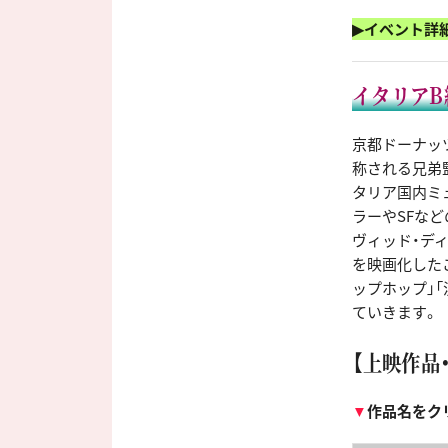
▶イベント詳
イタリアB
京都ドーナッ
称される兄弟
タリア国内ミュ
ラーやSFな
ヴィッド・ディ
を映画化した
ップホップ」
ていきます。
【上映作品
▼
作品名をク