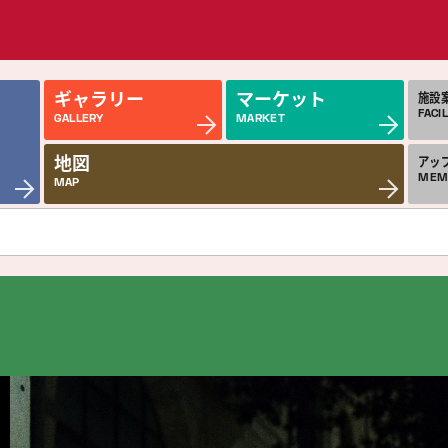
ギャラリー
マーケット
施設
FACIL
GALLERY
MARKET
地図
アッ
MEM
MAP
近日公開の作品
今
COMING SOON
MON