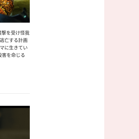
襲撃を受け怪我
外逃亡する計画
ィマに生きてい
殺害を命じる