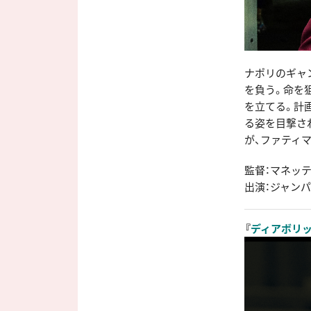
ナポリのギャ
を負う。命を
を立てる。計
る姿を目撃さ
が、ファティ
監督：マネッ
出演：ジャンパ
『
ディアボリ