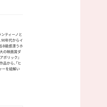
ランティーノと
90年代からイ
じるB級感漂うホ
最大の映画賞ダ
ィアボリック』
作品から、「ヒ
ャーを紐解い