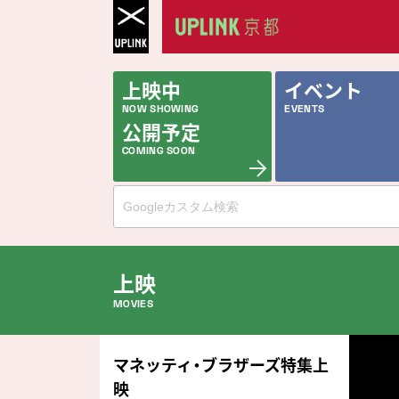
上映中
イベント
NOW SHOWING
EVENTS
公開予定
COMING SOON
上映
MOVIES
公開中の作品
マネッティ・ブラザーズ特集上
NOW PLAYING
映