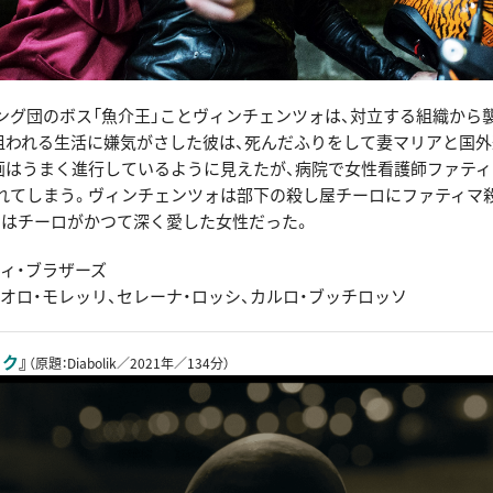
ング団のボス「魚介王」ことヴィンチェンツォは、対立する組織から
狙われる生活に嫌気がさした彼は、死んだふりをして妻マリアと国
画はうまく進行しているように見えたが、病院で女性看護師ファテ
れてしまう。ヴィンチェンツォは部下の殺し屋チーロにファティマ
マはチーロがかつて深く愛した女性だった。
ティ・ブラザーズ
オロ・モレッリ、セレーナ・ロッシ、カルロ・ブッチロッソ
ック
』
（原題：Diabolik／2021年／134分）