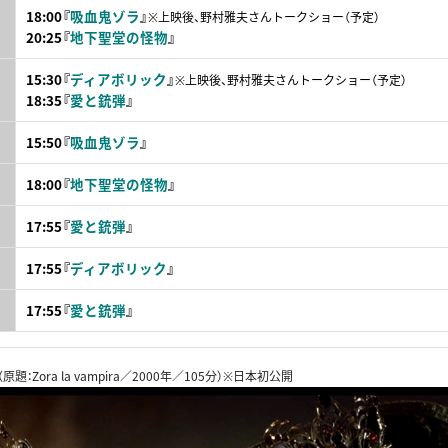
）
18:00『
吸血鬼ゾラ
』
※上映後、野村雅夫さんトークショー（予定）
20:25『
地下聖堂の怪物
』
）
15:30『
ディアボリック
』
※上映後、野村雅夫さんトークショー（予定）
18:35『
愛と銃弾
』
）
15:50『
吸血鬼ゾラ
』
）
18:00『
地下聖堂の怪物
』
）
17:55『
愛と銃弾
』
）
17:55『
ディアボリック
』
）
17:55『
愛と銃弾
』
（原題：Zora la vampira／2000年／105分）※日本初公開