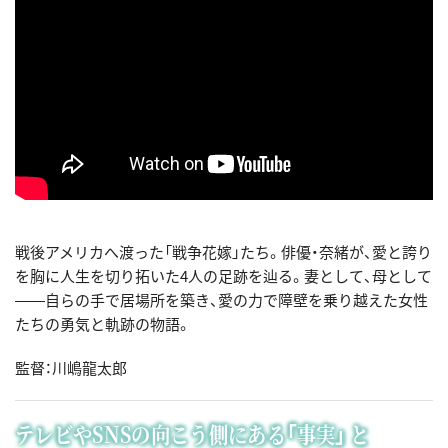
戦後アメリカへ渡った「戦争花嫁」たち。俳優・奈緒が、愛と誇り
を胸に人生を切り拓いた4人の足跡を辿る。妻として、母として
――自らの手で居場所を築き、愛の力で障壁を乗り越えた女性
たちの勇気と軌跡の物語。
監督：川嶋龍太郎
テレビやSNSの向こう側にある「事実」 と