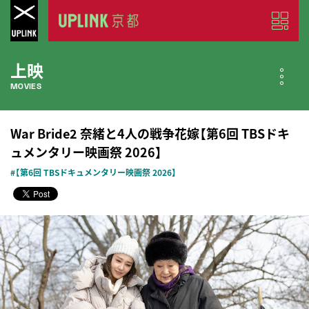
上映
MOVIES
公開中の作品
War Bride2 奈緒と4人の戦争花嫁【第6回 TBSドキ
NOW PLAYING
ュメンタリー映画祭 2026】
#【第6回 TBSドキュメンタリー映画祭 2026】
近日公開の作品
COMING SOON
今月のスケジュール
MONTHLY SCHEDULE