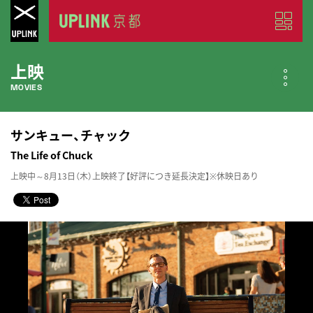
上映
MOVIES
公開中の作品
サンキュー、チャック
NOW PLAYING
The Life of Chuck
上映中～8月13日（木）上映終了【好評につき延長決定】※休映日あり
近日公開の作品
COMING SOON
今月のスケジュール
MONTHLY SCHEDULE