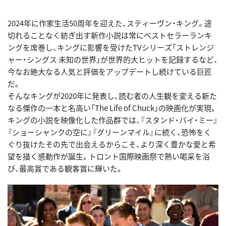
2024年に作家生活50周年を迎えた、スティーヴン・キング。途
切れることなく紡ぎ出す新作小説は常にベストセラーランキ
ングを席巻し、キングに影響を受けたTVシリーズ「ストレンジ
ャー・シングス 未知の世界」が世界的大ヒットを記録するなど、
今なお絶大なる人気と評価をアップデートし続けている巨匠
だ。
そんなキングが2020年に発表し、読む者の人生観を変える新た
なる傑作の一本と名高い「The Life of Chuck」の映画化が実現。
キングの小説を映像化した作品群では、『スタンド・バイ・ミー』
『ショーシャンクの空に』『グリーンマイル』に続く、恐怖をく
ぐり抜けたその先で出会えるからこそ、より深く豊かな愛と希
望を描く感動作が誕生。トロント国際映画祭で熱い喝采を浴
び、最高賞である観客賞に輝いた。