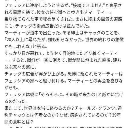
フェリシアに連絡しようとするが、“接続できません”と表示さ
れる電話を捨て、彼女の住む街へと歩き出すマーティー。
乗り捨てられた車で埋め尽くされた、まさに終末の風景の道路
にも、チャックの街頭広告だけは並んでいた。
マーティーが道中で出会った、ある紳士はチャックのことを、
「20人以上に尋ねたが、誰も知らなかった。世界の終わりの象徴
かもしれんな」と語る。
すっかり日が暮れて、ようやく目的地にたどり着くマーティ
ー。すると、街灯が一斉に消えて、街が闇に包まれた直後、建ち
並ぶ家々の窓に、
チャックの広告が浮かび上がる。恐怖に駆られたマーティーは
フェリシアの家へと駆け付ける。マーティーとの再会を喜びな
がらも、
フェリシアは彼に「そろそろよ。その時が来たの」と厳かに告げ
るのだった。
果たして、世界は本当に終わるのか？チャールズ・クランツ、通
称チャックとは何者なのか？なぜ、感謝されているのか？39年
間の意味とは？