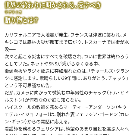
世界の終わりに明かされる、愛すべき
サプライズ
贈り物
とは？
カリフォルニアで大地震が発生、フランスは津波に襲われ、メ
キシコでは森林火災が都市まで広がり、トスカーナでは街が水
没──
次々と起こる災害にすべてを破壊され、ついに世界は終わろう
としていた。ネットやSNSが繋がらなくなる中、
街頭看板やラジオ放送に突如現れたのは、「チャールズ・クラン
ツに感謝します。素晴らしい39年間に、ありがとう、チャック」
という不可思議な広告。
だが、カメラに向かって微笑む中年男性のチャック（トム・ヒド
ルストン）が何者なのか誰も知らない。
ハイスクールの教師を務めるマーティー・アンダーソン（キウ
ェテル・イジョフォー）は、別れた妻フェリシア・ゴードン（カレ
ン・ギラン）からの電話に応える。
看護師を務めるフェリシアは、絶望のあまり自殺を選ぶ人々へ