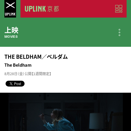
上映
MOVIES
公開中の作品
THE BELDHAM／ベルダム
NOW PLAYING
The Beldham
8月28日（金）公開【1週間限定】
近日公開の作品
COMING SOON
今月のスケジュール
MONTHLY SCHEDULE