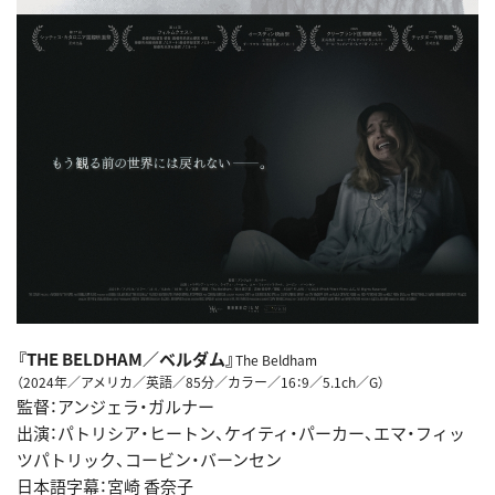
『THE BELDHAM／ベルダム』
The Beldham
（2024年／アメリカ／英語／85分／カラー／16：9／5.1ch／G）
監督：アンジェラ・ガルナー
出演：パトリシア・ヒートン、ケイティ・パーカー、エマ・フィッ
ツパトリック、コービン・バーンセン
日本語字幕：宮崎 香奈子