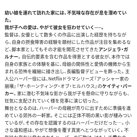
幼い娘を連れて訪れた家には、不気味な存在が息を潜めてい
た。
我が子への愛は、やがて彼女を狂わせていく──。
監督は、女優として数多くの作品に出演した経歴を持ちなが
ら、自身の摂食障害の経験を題材にした作品が注目を集めるな
ど、脚本家としてもその才能を開花させてきた
アンジェラ・ガ
ルナー
。自伝的要素を含む作品を得意とする彼女が、本作では
自身の家族との体験を基に、母娘の関係性と愛情の機微から生
まれる恐怖を繊細に描き出し、長編監督デビューを飾った。主
人公ハーパー役には、Netflixドラマシリーズ『アッシャー家の
崩壊』『ザ・ホーンティング・オブ・ヒルハウス』の
ケイティ・パー
カー
。家に潜む不気味な影から我が子を懸命に守りながらも、
狂気に支配されていく様を見事に演じ切った。
舞台となるのは、ハーパーの母親が売りに出すために準備を進
めている郊外の一軒家。そこには正体不明の黒い影が棲みつい
ているが、その存在を認識するのはハーパーだけだった…。小
さな違和感は、やがて想像を覆す真実へとつながっていく。不