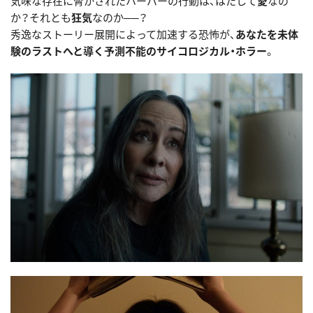
気味な存在に脅かされたハーパーの行動は、はたして
愛
なの
か？それとも
狂気
なのか──？
秀逸なストーリー展開によって加速する恐怖が、
あなたを未体
験のラストへと導く予測不能のサイコロジカル・ホラー
。