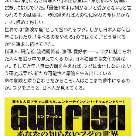
2017年、東京。若き料理人・行木由香里は、「東京都ふぐ調理師
試験」に挑んでいた。「最低100本は捌かないと受からない」と言
われるその試験は、一歩間違えれば人の命に関わる食材だから
こそ、極めて厳しい。
世界では“危険な魚”として扱われるフグ。しかし日本人は何百
年にもわたり、「食べるのをやめる」のではなく、“どう食べる
か”を追求し続けてきた。
料理人、研究者、流通関係者、漁師、愛好家――。フグに魅せられ
た人々を追う中で見えてくるのは、日本独自の食文化の奥深
さ。そして近年、「無毒の餌を与えれば、フグは毒化しない」とい
う研究成果が、新たな可能性と議論を生み出している。
命の危険と隣り合わせだからこそ、人はここまで夢中になるの
か。フグを追うと、日本人が見えてくる。