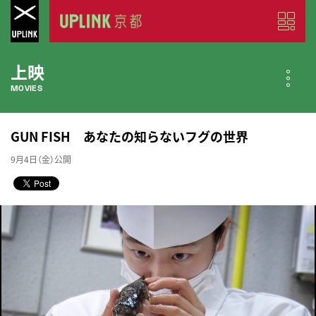
上映
MOVIES
公開中の作品
GUN FISH あなたの知らないフグの世界
NOW PLAYING
9月4日（金）公開
近日公開の作品
COMING SOON
今月のスケジュール
MONTHLY SCHEDULE