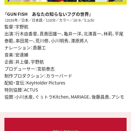
『GUN FISH あなたの知らないフグの世界』
（2026年／日本／日本語／110分／カラー／16：9／5.1ch）
監督：宇野航
出演：行木由香里、真貴田雄一、亀井一洋、北濱喜一、林莉、平尾
泰範、串田晃一、荒川修、小川明秀、澤原將人
ナレーション：斎藤工
音楽：安達練
企画：井上優、宇野航
プロデューサー：宮前泰志
制作プロダクション：カラーバード
配給・宣伝：KeyHolder Pictures
特別協賛：ACTUS
協賛：小川水産、ぐぅトラKitchen、MARIAGE、後藤昌貴、アシモ