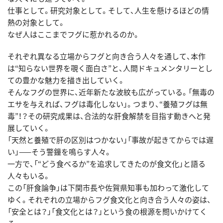
仕事として。研究対象として。そして、人生を懸けるほどの情
熱の対象として。
なぜ人はここまでフグに惹かれるのか。
それぞれ異なる立場からフグと向き合う人々を通して、本作
は“知らない世界を覗く面白さ”と、人間ドキュメンタリーとし
ての豊かな魅力を描き出していく。
そんなフグの世界に、近年新たな波紋も広がっている。「無毒の
エサを与えれば、フグは毒化しない」。つまり、“養殖フグは無
毒”！？その研究成果は、合法的な肝食解禁を目指す動きへと発
展していく。
「天然と養殖で肝の区別はつかない」「事故が起きてからでは遅
い」——そう警鐘を鳴らす人々。
一方で、「“どう食べるか”を追求してきたのが食文化」と語る
人々もいる。
この「肝食論争」は下関市長や佐賀県知事も加わって激化して
ゆく。それぞれの立場からフグ食文化と向き合う人々の姿は、
「安全とは？」「食文化とは？」という食の根源を問いかけてく