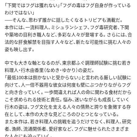
「下関ではフグは獲れない」「フグの毒はフグ自身が作っている
わけではない」
——そんな、思わず誰かに話したくなるトリビアも満載だ。
本作には、一流料理人、ミシュランシェフ、フグ毒研究者、下関
や築地の目利き職人など、多彩な人々が登場する。さらには、合
法的な肝食解禁を目指す人々など、新たな可能性に挑む人々の
姿も映し出す。
中でも大きな軸となるのが、東京都ふぐ調理師試験に挑む若き
料理人・行木由香里（なめき・ゆかり）の姿だ。
「最低100本は捌かないと受からない」と言われる厳しい試験に
向けて、人一倍不器用な彼女は何度も壁にぶつかりながらフグ
と向き合っていく。一歩間違えれば人の命に関わる食材だから
こそ求められる技術と責任。悩み、迷いながらも成長していく
行木の姿は、フグ文化を支える人々の情熱と誇りを象徴する存
在として、本作の大きな見どころのひとつとなっている。
また本作は、若き料理人の挑戦を追うだけでなく、料理人、研究
者、漁師、流通関係者、愛好家など、フグに魅せられたさまざま
な人々にも迫っていく。