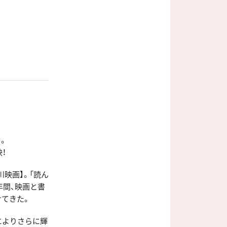
。
！
川映画】。「読ん
年間、映画と書
けてきた。
によりさらに輝