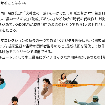
あせることはない。
、角川映画第1作『犬神家の一族』を手がけた市川崑監督が本年生誕1
、『黒い十人の女』『破戒』『ぼんち』など【大映】時代の代表作も上
込めて、KADOKAWA映像部門の源流のひとつである【大映】作品と
跡をたどる。
ネマコレクションの特長の一つである4Kデジタル修復版も、＜初披
ップ。撮影監督や当時の関係者監修のもと、最新技術を駆使して制作
る映像をスクリーンで堪能できる。
キュート、そして史上最高にダイナミックな角川映画が、あなたを【