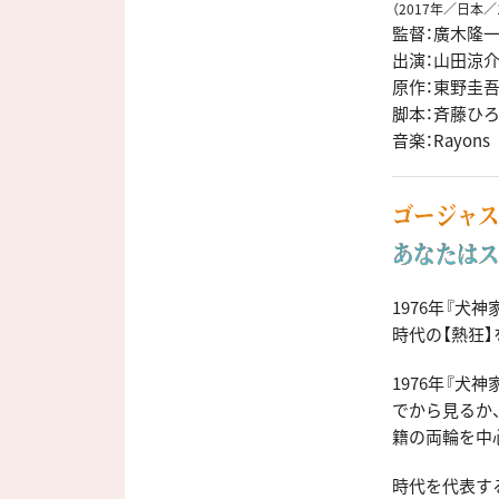
（2017年／日本／
監督：廣木隆
出演：山田涼介
原作：東野圭
脚本：斉藤ひ
音楽：Rayons
ゴージャス
あなたはス
1976年『犬
時代の【熱狂
1976年『犬
でから見るか
籍の両輪を中
時代を代表す