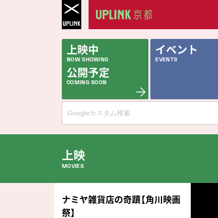
上映中
イベント
NOW SHOWING
EVENTS
公開予定
COMING SOON
上映
MOVIES
公開中の作品
ナミヤ雑貨店の奇蹟【角川映画
NOW PLAYING
祭】