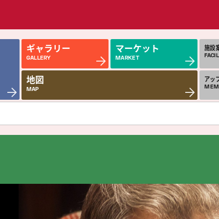
ギャラリー
マーケット
施設
FACIL
GALLERY
MARKET
地図
アッ
MEM
MAP
近日公開の作品
今
COMING SOON
MON