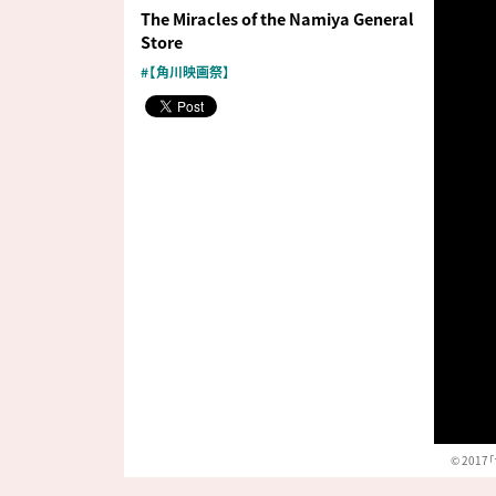
The Miracles of the Namiya General
Store
#【角川映画祭】
© 20