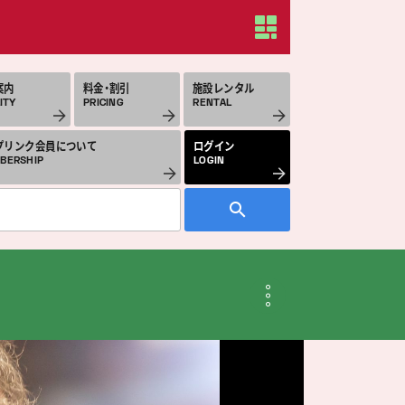
案内
料金・割引
施設レンタル
ITY
PRICING
RENTAL
プリンク会員について
ログイン
BERSHIP
LOGIN
月のスケジュール
THLY SCHEDULE