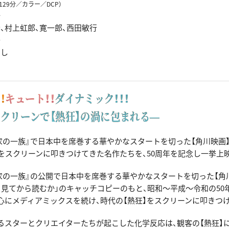
129分／カラー／DCP）
一
、村上虹郎、寛一郎、西田敏行
吾
ろし
！
キュート！！
ダイナミック！！！
クリーンで【熱狂】の渦に包まれる―
神家の一族』で日本中を席巻する華やかなスタートを切った【角川映画】
】をスクリーンに叩きつけてきた名作たちを、50周年を記念し一挙上映
神家の一族』の公開で日本中を席巻する華やかなスタートを切った【角
、見てから読むか」のキャッチコピーのもと、昭和〜平成〜令和の50
心にメディアミックスを続け、時代の【熱狂】をスクリーンに叩きつ
るスターとクリエイターたちが起こした化学反応は、観客の【熱狂】