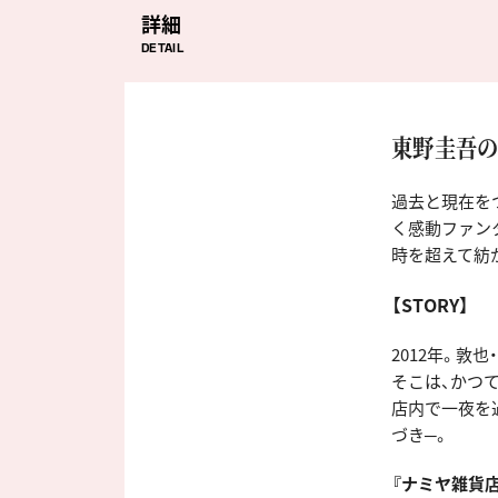
詳細
DETAIL
東野圭吾の
過去と現在を
く感動ファン
時を超えて紡
【STORY】
2012年。敦
そこは、かつ
店内で一夜を
づき─。
『ナミヤ雑貨