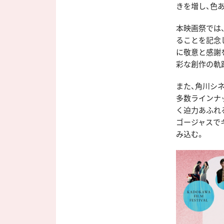
きを増し、色
本映画祭では
ることを記念し
に敬意と感謝を
彩な創作の軌
また、角川シ
多数ラインナ
く迫力あふれ
ゴージャスで
み込む。