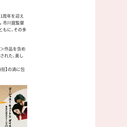
11周年を迎え
映。市川崑監督
ともに、その多
露＞作品を含め
された、美し
熱狂】の渦に包