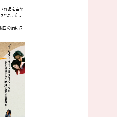
露＞作品を含め
された、美し
熱狂】の渦に包