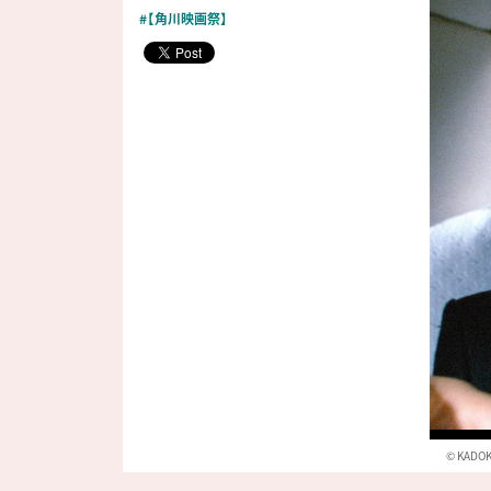
#【角川映画祭】
© KADO