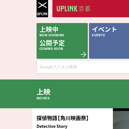
上映中
イベント
NOW SHOWING
EVENTS
公開予定
COMING SOON
上映
MOVIES
公開中の作品
探偵物語【角川映画祭】
NOW PLAYING
Detective Story