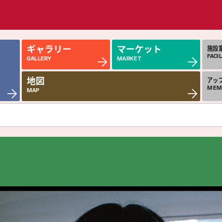
ギャラリー
マーケット
施設
FACIL
GALLERY
MARKET
地図
アッ
MEM
MAP
近日公開の作品
今
COMING SOON
MON