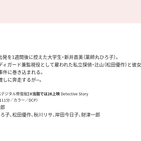
出発を1週間後に控えた大学生・新井直美（薬師丸ひろ子）。
ディガード兼監視役として雇われた私立探偵・辻山（松田優作）と彼女
事件に巻き込まれる。
捜しに奔走するが─。
4Kデジタル修復版】
※当館では2K上映
Detective Story
111分／カラー／DCP）
太郎
ひろ子、松田優作、秋川リサ、岸田今日子、財津一郎
郎
夫
彦