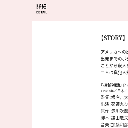
詳細
DETAIL
【STORY】
アメリカへの
出発までのボ
ことから殺人
二人は真犯人
『探偵物語』
【
（1983年／日本／
監督：根岸吉
出演：薬師丸
原作：赤川次
脚本：鎌田敏
音楽：加藤和