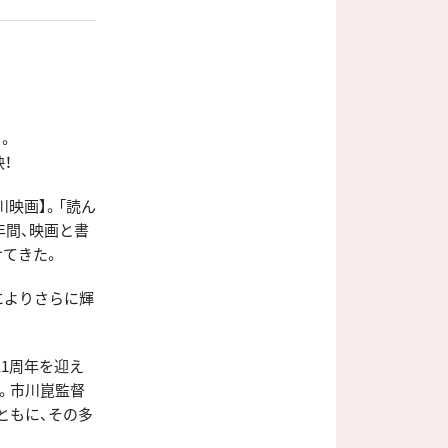
。
！
川映画】。「読ん
年間、映画と書
けてきた。
によりさらに輝
11周年を迎え
映。市川崑監督
ともに、その多