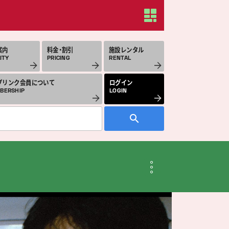
案内
料金・割引
施設レンタル
ITY
PRICING
RENTAL
プリンク会員について
ログイン
BERSHIP
LOGIN
月のスケジュール
THLY SCHEDULE