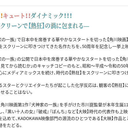
！
キュート！！
ダイナミック！！！
クリーンで【熱狂】の渦に包まれる―
神家の一族』で日本中を席巻する華やかなスタートを切った【角川映画】
】をスクリーンに叩きつけてきた名作たちを、50周年を記念し一挙上映
神家の一族』の公開で日本中を席巻する華やかなスタートを切った【角
、見てから読むか」のキャッチコピーのもと、昭和〜平成〜令和の50
心にメディアミックスを続け、時代の【熱狂】をスクリーンに叩きつ
るスターとクリエイターたちが起こした化学反応は、観客の【熱狂】
あせることはない。
、角川映画第1作『犬神家の一族』を手がけた市川崑監督が本年生誕1
、『黒い十人の女』『破戒』『ぼんち』など【大映】時代の代表作も上
込めて、KADOKAWA映像部門の源流のひとつである【大映】作品と
跡をたどる。