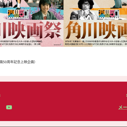
映画50周年記念上映企画）
S
メ