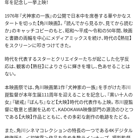
年を記念し一挙上映！
1976年『犬神家の一族』の公開で日本中を席巻する華やかなス
タートを切った【角川映画】。「読んでから見るか、見てから読む
か」のキャッチコピーのもと、昭和〜平成〜令和の50年間、映画
と書籍の両輪を中心にメディアミックスを続け、時代の【熱狂】
をスクリーンに叩きつけてきた。
時代を代表するスターとクリエイターたちが起こした化学反
応は、観客の【熱狂】によりさらに輝きを増し、色あせることは
ない。
本映画祭では、角川映画第1作『犬神家の一族』を手がけた市川
崑監督が本年生誕111周年を迎えることを記念し、『黒い十人の
女』『破戒』『ぼんち』など【大映】時代の代表作も上映。市川崑監
督に敬意と感謝を込めて、KADOKAWA映像部門の源流のひとつ
である【大映】作品とともに、その多彩な創作の軌跡をたどる。
また、角川シネマコレクションの特長の一つである4Kデジタル
修復版も、＜初披露＞作品を含め多数ラインナップ。撮影監督