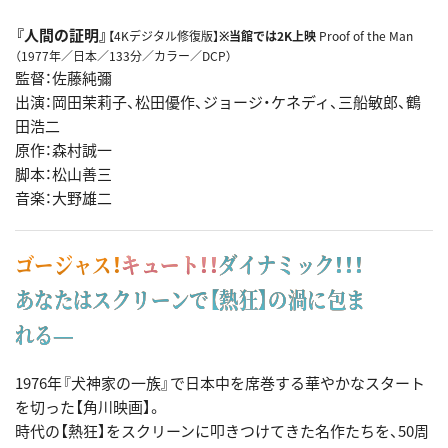
『人間の証明』
【4Kデジタル修復版】
※当館では2K上映
Proof of the Man
（1977年／日本／133分／カラー／DCP）
監督：佐藤純彌
出演：岡田茉莉子、松田優作、ジョージ・ケネディ、三船敏郎、鶴
田浩二
原作：森村誠一
脚本：松山善三
音楽：大野雄二
ゴージャス！
キュート！！
ダイナミック！！！
あなたはスクリーンで【熱狂】の渦に包ま
れる―
1976年『犬神家の一族』で日本中を席巻する華やかなスタート
を切った【角川映画】。
時代の【熱狂】をスクリーンに叩きつけてきた名作たちを、50周