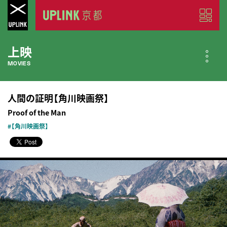
上映
MOVIES
公開中の作品
人間の証明【角川映画祭】
NOW PLAYING
Proof of the Man
#【角川映画祭】
近日公開の作品
COMING SOON
今月のスケジュール
MONTHLY SCHEDULE