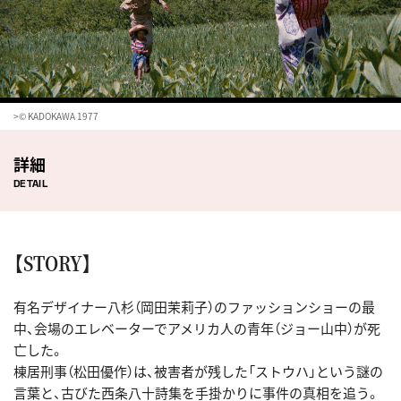
>© KADOKAWA 1977
詳細
DETAIL
【STORY】
有名デザイナー八杉（岡田茉莉子）のファッションショーの最
中、会場のエレベーターでアメリカ人の青年（ジョー山中）が死
亡した。
棟居刑事（松田優作）は、被害者が残した「ストウハ」という謎の
言葉と、古びた西条八十詩集を手掛かりに事件の真相を追う。