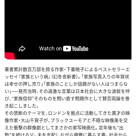
著書累計数百万部を誇る作家・下重暁子によるベストセラーエ
ッセイ『家族という病』（幻冬舎新書）。「家族写真入りの年賀状
は幸せの押し売り」「家族のことしか話題がない人はつまらな
い」──発売当時、その過激な言葉は日本社会に大きな波紋を呼
び、“家族信仰”そのものを問い直す問題作として賛否両論を巻
き起こしました。
その禁断のテーマを、ロンドンを拠点に活動してきた異才の映
像作家・大山千賀子が、ブラックユーモアと不穏な映像美を交
えた衝撃の群像劇としてまさかの実写映画化。定年後も“出
勤”を続ける父。夫を支配しながら優雅に暮らす妻。社会から