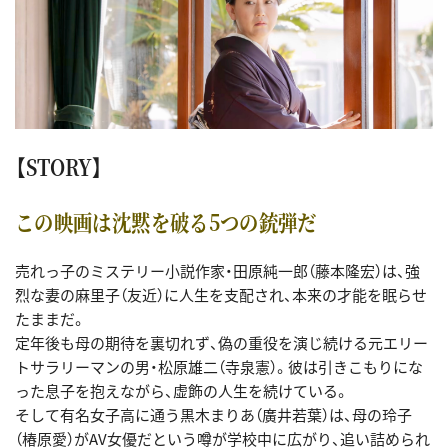
【STORY】
この映画は沈黙を破る5つの銃弾だ
売れっ子のミステリー小説作家・田原純一郎（藤本隆宏）は、強
烈な妻の麻里子（友近）に人生を支配され、本来の才能を眠らせ
たままだ。
定年後も母の期待を裏切れず、偽の重役を演じ続ける元エリー
トサラリーマンの男・松原雄二（寺泉憲）。彼は引きこもりにな
った息子を抱えながら、虚飾の人生を続けている。
そして有名女子高に通う黒木まりあ（廣井若葉）は、母の玲子
（椿原愛）がAV女優だという噂が学校中に広がり、追い詰められ