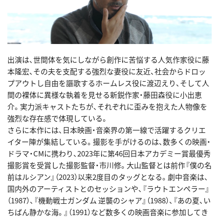
出演は、世間体を気にしながら創作に苦悩する人気作家役に藤
本隆宏、その夫を支配する強烈な妻役に友近、社会からドロッ
プアウトし自由を謳歌するホームレス役に渡辺えり、そして人
間の裸体に異様な執着を見せる新鋭作家・藤田森役に小出恵
介。実力派キャストたちが、それぞれに歪みを抱えた人物像を
強烈な存在感で体現している。
さらに本作には、日本映画・音楽界の第一線で活躍するクリエ
イター陣が集結している。撮影を手がけるのは、数多くの映画・
ドラマ・CMに携わり、2023年に第46回日本アカデミー賞最優秀
撮影賞を受賞した撮影監督・市川修。大山監督とは前作『僕の名
前はルシアン』（2023）以来2度目のタッグとなる。劇中音楽は、
国内外のアーティストとのセッションや、『ラウトエンペラー』
（1987）、『機動戦士ガンダム 逆襲のシャア』（1988）、『あの夏、い
ちばん静かな海。』（1991）など数多くの映画音楽に参加してき