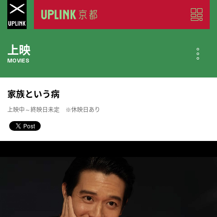
上映
MOVIES
公開中の作品
家族という病
NOW PLAYING
上映中～終映日未定 ※休映日あり
近日公開の作品
COMING SOON
今月のスケジュール
MONTHLY SCHEDULE