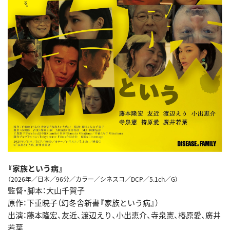
『家族という病』
（2026年／日本／96分／カラー／シネスコ／DCP／5.1ch／G）
監督・脚本：大山千賀子
原作：下重暁子（幻冬舎新書『家族という病』）
出演：藤本隆宏、友近、渡辺えり、小出恵介、寺泉憲、椿原愛、廣井
若葉