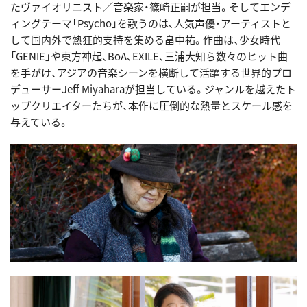
たヴァイオリニスト／音楽家・篠崎正嗣が担当。そしてエンデ
ィングテーマ「Psycho」を歌うのは、人気声優・アーティストと
して国内外で熱狂的支持を集める畠中祐。作曲は、少女時代
「GENIE」や東方神起、BoA、EXILE、三浦大知ら数々のヒット曲
を手がけ、アジアの音楽シーンを横断して活躍する世界的プロ
デューサーJeff Miyaharaが担当している。ジャンルを越えたト
ップクリエイターたちが、本作に圧倒的な熱量とスケール感を
与えている。