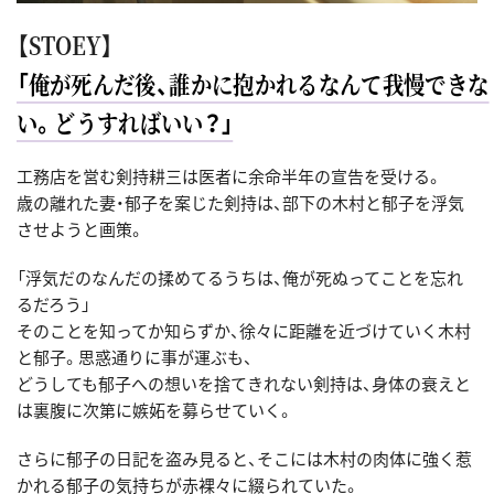
【STOEY】
「俺が死んだ後、誰かに抱かれるなんて我慢できな
い。どうすればいい？」
工務店を営む剣持耕三は医者に余命半年の宣告を受ける。
歳の離れた妻・郁子を案じた剣持は、部下の木村と郁子を浮気
させようと画策。
「浮気だのなんだの揉めてるうちは、俺が死ぬってことを忘れ
るだろう」
そのことを知ってか知らずか、徐々に距離を近づけていく木村
と郁子。思惑通りに事が運ぶも、
どうしても郁子への想いを捨てきれない剣持は、身体の衰えと
は裏腹に次第に嫉妬を募らせていく。
さらに郁子の日記を盗み見ると、そこには木村の肉体に強く惹
かれる郁子の気持ちが赤裸々に綴られていた。