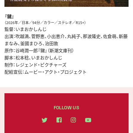
『鍵』
（2026年／日本／94分／カラー／ステレオ／R15+）
監督：いまおかしんじ
出演：吹越満、菅野恵、小出恵介、丸純子、那波隆史、佐倉萌、新藤
まなみ、釜國まひろ、治田敦
原作：谷崎潤一郎『鍵』（新潮文庫刊）
脚本：松本稔、いまおかしんじ
制作：レジェンド・ピクチャーズ
配給宣伝：ムービー・アクト・プロジェクト
FOLLOW US