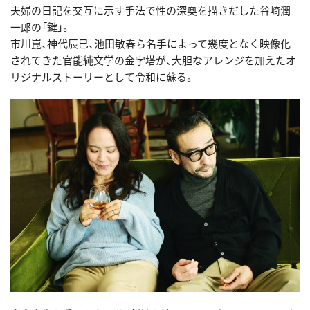
夫婦の日記を交互に示す手法で性の深奥を描きだした谷崎潤
一郎の「鍵」。
市川崑、神代辰巳、池田敏春ら名手によって幾度となく映像化
されてきた官能純文学の金字塔が、大胆なアレンジを加えたオ
リジナルストーリーとして令和に蘇る。