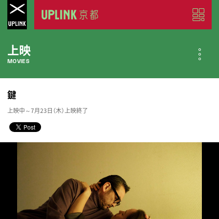
上映
MOVIES
公開中の作品
鍵
NOW PLAYING
上映中～7月23日（木）上映終了
近日公開の作品
COMING SOON
今月のスケジュール
MONTHLY SCHEDULE