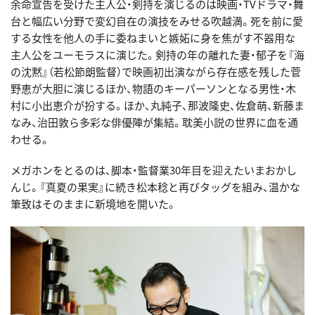
余命宣告を受けた主人公・剣持を演じるのは映画・TVドラマ・舞
台と幅広い分野で変幻自在の演技をみせる吹越満。死を前に愛
する女性を他人の手に委ねまいと嫉妬に身を焦がす不器用な
主人公をユーモラスに演じた。剣持の年の離れた妻・郁子を『海
の沈黙』（若松節朗監督）で映画初出演ながら存在感を残した菅
野恵が大胆に演じるほか、物語のキーパーソンとなる男性・木
村に小出恵介が扮する。ほか、丸純子、那波隆史、佐倉萌、新藤ま
なみ、治田敦ら多彩な俳優陣が集結。耽美小説の世界に血を通
わせる。
メガホンをとるのは、脚本・監督業30年目を迎えたいまおかし
んじ。『真夏の果実』に続き松本稔と再びタッグを組み、温かな
筆致はそのままに新境地を開いた。