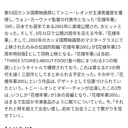
第53回カンヌ国際映画祭にてトニー・レオンが主演男優賞を獲
得し、ウォン・カーウァイ監督の代表作となった『花様年華』
（00）。日本でも翌年である2001年に劇場公開され、大ヒットと
なった。そして、3月31日で公開25周年を迎える今年、『花様年
華』、そして、2001年のカンヌ国際映画祭のマスタークラスにて
上映されたのみの伝説的短編『花様年華2001』が【花様年華2 5
周年特別版】として同時上映となる。『花様年華』は当初、
「THREE STORIES ABOUT FOOD（食べ物にまつわる3つの物
語）」というタイトルで構想されており、これは異なる3つの時
代を描く三部作としてまとめられる予定たった。その中で、『花
様年華2001』という作品は、デザートとして位置づけられてい
たという。トニー・レオンとマギー・チャンが出演したこの2作
は、いつしか『花様年華』が1本の長編となり、『花様年華2001』
はまるで缶詰か冷凍食品のように眠りについていた。今、「それ
ぞれと時を超えて出会い直し、初めて出会うことで繋がりを見
せていく。