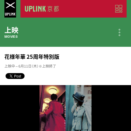
上映
MOVIES
公開中の作品
花様年華 25周年特別版
NOW PLAYING
上映中～6月11日（木）※上映終了
近日公開の作品
COMING SOON
今月のスケジュール
MONTHLY SCHEDULE