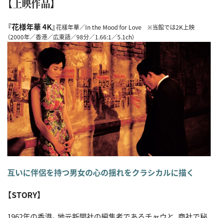
【上映作品】
『花様年華 4K』
花樣年華／In the Mood for Love ※当館では2K上映
（2000年／香港／広東語／98分／1.66:1／5.1ch）
互いに伴侶を持つ男女の心の揺れをクラシカルに描く
【STORY】
1962年の香港。地元新聞社の編集者であるチャウと、商社で秘