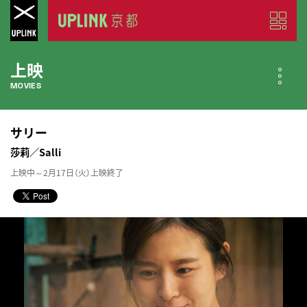
上映
MOVIES
公開中の作品
サリー
NOW PLAYING
莎莉／Salli
上映中～2月17日（火）上映終了
近日公開の作品
COMING SOON
今月のスケジュール
MONTHLY SCHEDULE