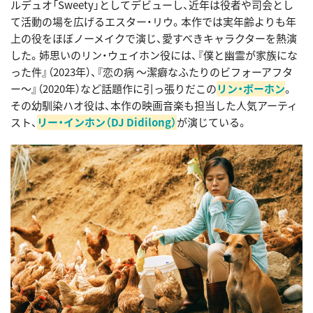
ルデュオ「Sweety」としてデビューし、近年は役者や司会とし
て活動の場を広げるエスター・リウ。本作では実年齢よりも年
上の役をほぼノーメイクで演じ、愛すべきキャラクターを熱演
した。姉思いのリン・ウェイホン役には、『僕と幽霊が家族にな
った件』（2023年）、『恋の病 〜潔癖なふたりのビフォーアフタ
ー〜』（2020年）など話題作に引っ張りだこの
リン・ボーホン
。
その幼馴染ハオ役は、本作の映画音楽も担当した人気アーティ
スト、
リー・インホン（DJ Didilong）
が演じている。