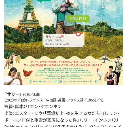
『サリー』
莎莉／Salli
（2023年／台湾・フランス／中国語・英語・フランス語／105分／G）
監督・脚本：リエン・ジエンホン
出演：エスター・リウ（「華燈初上−夜を生きる女たち−」）、リン・
ボーホン（『僕と幽霊が家族になった件』）、リー・インホン（DJ
Didilong）、ヤン・リーイン（『冬冬の夏休み』）、タン・ヨンシュイ