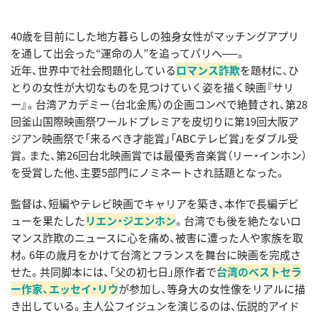
40歳を目前にした地方暮らしの独身女性がマッチングアプリ
を通して出会った“運命の人”を追ってパリへ──。
近年、世界中で社会問題化している
ロマンス詐欺
を題材に、ひ
とりの女性が大切なものを見つけていく姿を描く映画『サリ
ー』。台湾アカデミー（台北金馬）の企画コンペで絶賛され、第28
回釜山国際映画祭ワールドプレミアを皮切りに第19回大阪ア
ジアン映画祭で「来るべき才能賞」「ABCテレビ賞」をダブル受
賞。また、第26回台北映画賞では最優秀音楽賞（リー・インホン）
を受賞した他、主要5部門にノミネートされ話題となった。
監督は、短編やテレビ映画でキャリアを築き、本作で長編デビ
ューを果たした
リエン・ジエンホン
。台湾でも後を絶たないロ
マンス詐欺のニュースに心を痛め、被害に遭った人や家族を取
材。6年の歳月をかけて台湾とフランスを舞台に映画を完成さ
せた。共同脚本には、「父の初七日」原作者で
台湾のベストセラ
ー作家、エッセイ・リウ
が参加し、等身大の女性像をリアルに描
き出している。主人公フイジュンを演じるのは、伝説的アイド