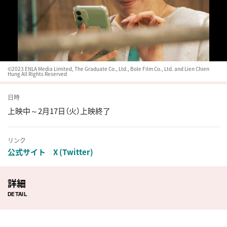
©2023 ENLA Media Limited, The Graduate Co., Ltd., Bole Film Co., Ltd. and Lien Chien
Hung All Rights Reserved
日時
上映中～2月17日（火）上映終了
リンク
公式サイト
X (Twitter)
詳細
DETAIL