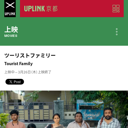
上映
MOVIES
公開中の作品
ツーリストファミリー
NOW PLAYING
Tourist Family
上映中～3月26日（木）上映終了
近日公開の作品
COMING SOON
今月のスケジュール
MONTHLY SCHEDULE