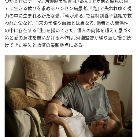
つが本作のテーマ。河瀬直美監督は『あん』で差別と偏見の果
てに生きる歓びを求めるハンセン病患者、『光』で失われゆく視
力の中に生まれる新たな愛、『朝が来る』では特別養子縁組で救
われた命など、旧来の常識や血縁とは異なる、他者との関係性
の中に存在する「生」を描いてきた。個人の肉体を超えて息づく
命と愛の意味を問いかける本作は、河瀬監督が繰り返し撮り続
けてきた喪失と救済の最新地点にある。