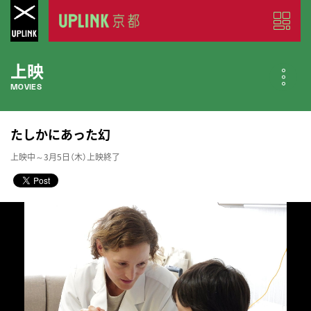
上映
MOVIES
公開中の作品
たしかにあった幻
NOW PLAYING
上映中～3月5日（木）上映終了
近日公開の作品
COMING SOON
今月のスケジュール
MONTHLY SCHEDULE