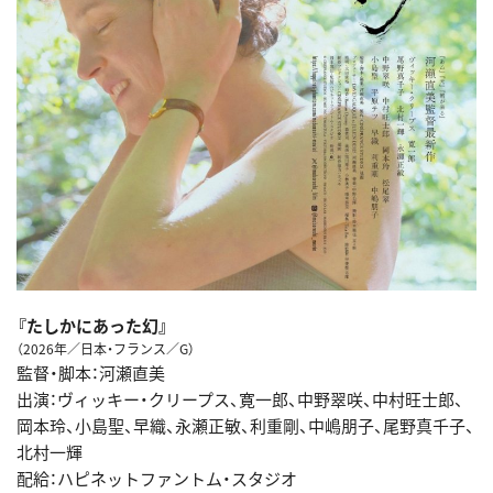
『たしかにあった幻』
（2026年／日本・フランス／G）
監督・脚本：河瀬直美
出演：ヴィッキー・クリープス、寛一郎、中野翠咲、中村旺士郎、
岡本玲、小島聖、早織、永瀬正敏、利重剛、中嶋朋子、尾野真千子、
北村一輝
配給：ハピネットファントム・スタジオ