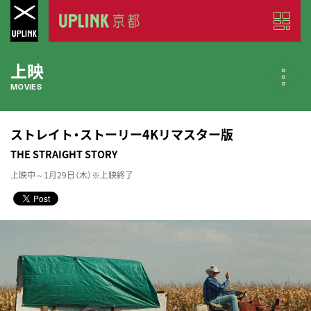
上映
MOVIES
公開中の作品
ストレイト・ストーリー4Kリマスター版
NOW PLAYING
THE STRAIGHT STORY
上映中～1月29日（木）※上映終了
近日公開の作品
COMING SOON
今月のスケジュール
MONTHLY SCHEDULE