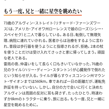
もう一度、兄と一緒に星空を眺めたい
73歳のアルヴィン・ストレイト（リチャード・ファーンズワー
ス）は、アメリカ・アイオワ州ローレンスで娘のローズ（シシー・
スペイセク）と二人で暮らしている。ある日、転倒して無理矢
理、病院に連れていかれる。医者からは治療をするように言わ
れ、普段は歩行器を使うようにと指導されるが、拒絶。2本の杖
を使うことだけは受け入れてさっさと家に帰ってしまう。頑固
な老人である。
雷雨の夜、仲違いをして長らく口もきいていなかった、76歳の
兄のライル（ハリー・ディーン・スタントン）が心臓発作で倒れた
という知らせが入る。ライルが暮らすウィスコンシン州マウン
ト・ザイオンまでは560km。車であれば一日の距離だが、運転免
許証を持っていない。しかし、自分の力で会いに行くと決めた
アルヴィンは周囲の反対に耳も貸さず、たったひとり、時速わ
ずか8kmのトラクターに乗り、旅に出る。もう一度、兄と一緒に
星空を眺めるために。