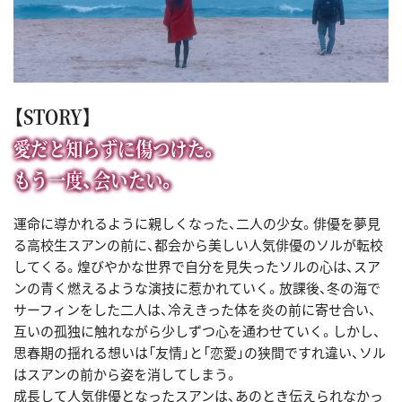
【STORY】
愛だと知らずに傷つけた。
もう一度、会いたい。
運命に導かれるように親しくなった、二人の少女。俳優を夢見
る高校生スアンの前に、都会から美しい人気俳優のソルが転校
してくる。煌びやかな世界で自分を見失ったソルの心は、スア
ンの青く燃えるような演技に惹かれていく。放課後、冬の海で
サーフィンをした二人は、冷えきった体を炎の前に寄せ合い、
互いの孤独に触れながら少しずつ心を通わせていく。しかし、
思春期の揺れる想いは「友情」と「恋愛」の狭間ですれ違い、ソル
はスアンの前から姿を消してしまう。
成長して人気俳優となったスアンは、あのとき伝えられなかっ