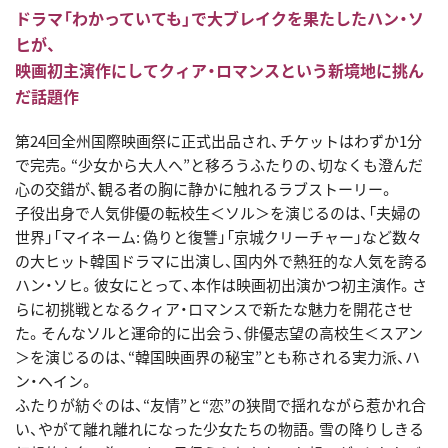
ドラマ「わかっていても」で大ブレイクを果たしたハン・ソ
ヒが、
映画初主演作にしてクィア・ロマンスという新境地に挑ん
だ話題作
第24回全州国際映画祭に正式出品され、チケットはわずか1分
で完売。“少女から大人へ”と移ろうふたりの、切なくも澄んだ
心の交錯が、観る者の胸に静かに触れるラブストーリー。
子役出身で人気俳優の転校生＜ソル＞を演じるのは、「夫婦の
世界」「マイネーム: 偽りと復讐」「京城クリーチャー」など数々
の大ヒット韓国ドラマに出演し、国内外で熱狂的な人気を誇る
ハン・ソヒ。彼女にとって、本作は映画初出演かつ初主演作。さ
らに初挑戦となるクィア・ロマンスで新たな魅力を開花させ
た。そんなソルと運命的に出会う、俳優志望の高校生＜スアン
＞を演じるのは、“韓国映画界の秘宝”とも称される実力派、ハ
ン・ヘイン。
ふたりが紡ぐのは、“友情”と“恋”の狭間で揺れながら惹かれ合
い、やがて離れ離れになった少女たちの物語。雪の降りしきる