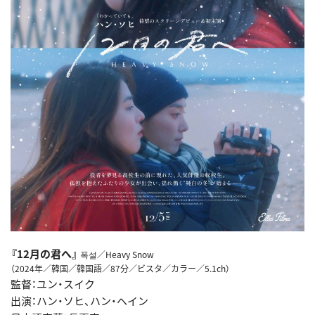
『12月の君へ』
폭설／Heavy Snow
（2024年／韓国／韓国語／87分／ビスタ／カラー／5.1ch）
監督：ユン・スイク
出演：ハン・ソヒ、ハン・ヘイン