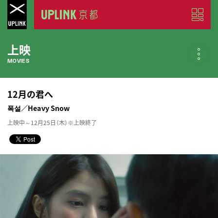
上映
MOVIES
公開中の作品
12月の君へ
NOW PLAYING
폭설／Heavy Snow
上映中～12月25日（木）※上映終了
近日公開の作品
COMING SOON
今月のスケジュール
MONTHLY SCHEDULE