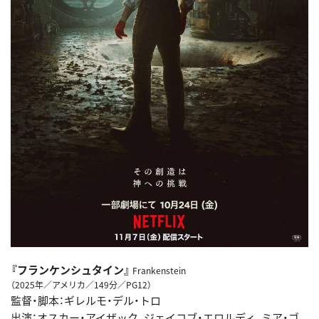
『フランケンシュタイン』
Frankenstein
（2025年／アメリカ／149分／PG12）
監督・脚本：ギレルモ・デル・トロ
出 演 ：オスカー・アイザック、ジェイコブ・エロルディ、ミア・ゴ