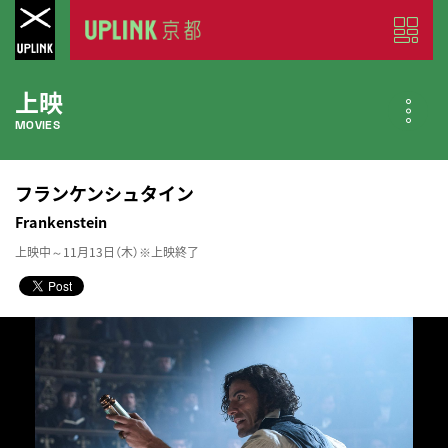
上映
MOVIES
公開中の作品
フランケンシュタイン
NOW PLAYING
Frankenstein
上映中～11月13日（木）※上映終了
近日公開の作品
COMING SOON
今月のスケジュール
MONTHLY SCHEDULE