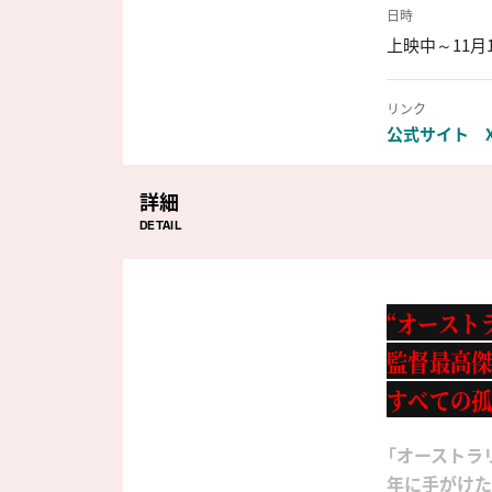
日時
上映中～11月
リンク
公式サイト
詳細
DETAIL
“オースト
監督最高
すべての孤
「オーストラ
年に手がけた