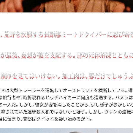
、荒野を疾駆する長距離ミートドライバーに忍び寄
が最後、妄想が彼を支配する。豚の死体解凍ととも
凍庫を見てはいけない。加工肉は、豚だけでじゅう
ッドは大型トレーラーを運転してオーストラリアを横断している。道
な旅行者や、時折現れるヒッチハイカーに何度も遭遇する。パメラ
の一人だ。しかし、彼女が姿を消したことから、少し様子がおかしい
で噂されていた連続殺人犯ではないかと疑う。しかし、ヴァンの運転
目に留まり、警察はクイッドを疑い始めるが…。