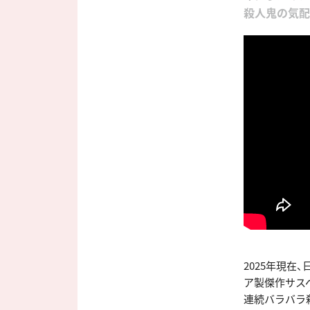
殺人鬼の気配
2025年現
ア製傑作サス
連続バラバラ