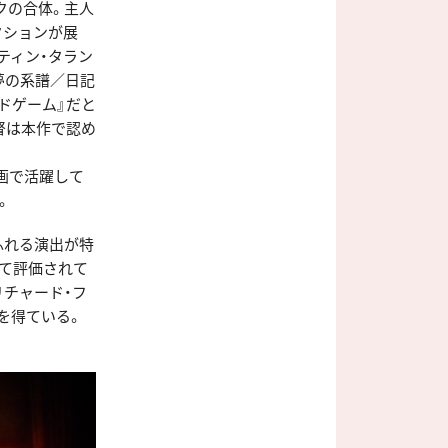
クの合体。主人
クションが展
ティン・タラン
夢の系譜／日記
ードゲーム』だと
督は本作で認め
映画で活躍して
。
ふれる演出が特
て評価されて
リチャード・フ
を得ている。