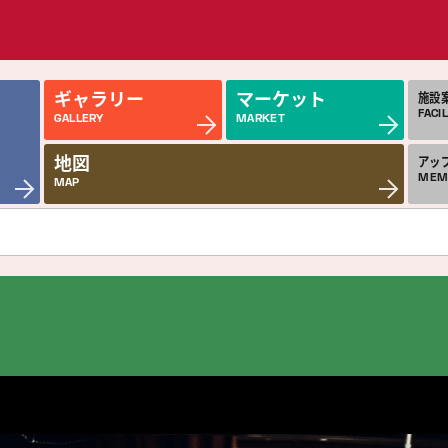
ギャラリー
マーケット
施設
FACIL
GALLERY
MARKET
地図
アッ
MEM
MAP
近日公開の作品
今
COMING SOON
MON