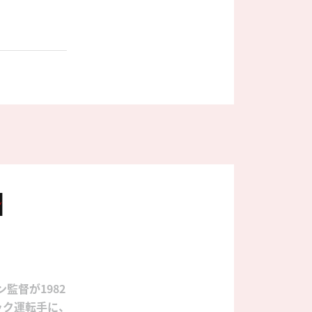
ン
監督が1982
ク運転手に、