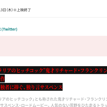
13日（木）※上映終了
X (Twitter)
ラリアのヒッチコック”鬼才リチャード・フランクリ
傑作
独者に捧ぐ、独り言サスペンス
リアのヒッチコック」とも称された鬼才リチャード・フランクリン
サスペンス・ロードムービー。人気のない荒野をひた走るトラッ