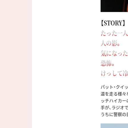
【STORY】
たった一人
人の影。
気になった
恐怖。
けっして冷
パット・クイ
道を走る様々
ッチハイカー
手が、ラジオ
うちに警察の