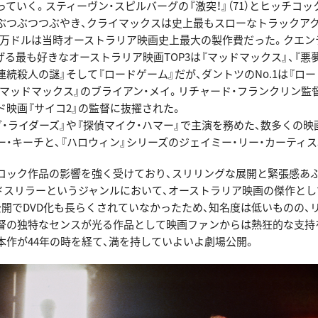
ていく。スティーヴン・スピルバーグの『激突！』（71）とヒッチコッ
ぶつぶつつぶやき、クライマックスは史上最もスローなトラックア
75万ドルは当時オーストラリア映画史上最大の製作費だった。クエン
げる最も好きなオーストラリア映画TOP3は『マッドマックス』、『悪
続殺人の謎』そして『ロードゲーム』だが、ダントツのNo.1は『ロ
『マッドマックス』のブライアン・メイ。リチャード・フランクリン監
ド映画『サイコ2』の監督に抜擢された。
グ・ライダーズ』や『探偵マイク・ハマー』で主演を務めた、数多くの
ー・キーチと、『ハロウィン』シリーズのジェイミー・リー・カーティス
コック作品の影響を強く受けており、スリリングな展開と緊張感あ
ドスリラーというジャンルにおいて、オーストラリア映画の傑作とし
公開でDVD化も長らくされていなかったため、知名度は低いものの、
督の独特なセンスが光る作品として映画ファンからは熱狂的な支持
本作が44年の時を経て、満を持していよいよ劇場公開。