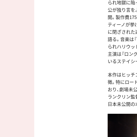
られ地獄に陥っ
公が独り言を
開。製作費1
ティーノが挙
に閉ざされた連
語る。音楽は
られハリウッ
主演は『ロン
いるステイシ
本作はヒッチ
徴。特にロー
おり、劇場未
ランクリン監
日本未公開の