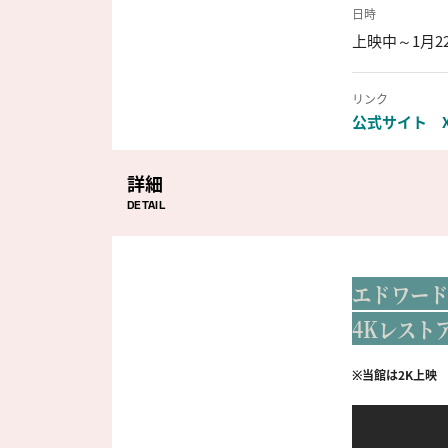
日時
上映中～1月2
リンク
公式サイト
詳細
DETAIL
エドワード
4Kレスト
※当館は2K上映