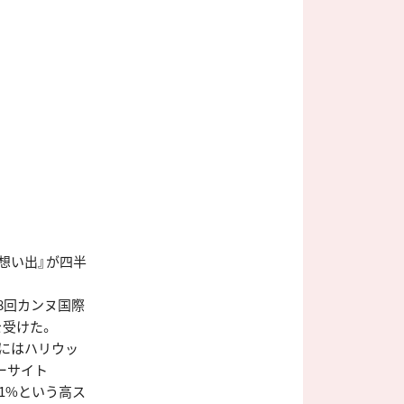
想い出』が四半
8回カンヌ国際
を受けた。
3年にはハリウッ
ーサイト
91%という高ス