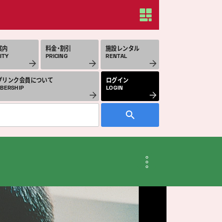
案内
料金・割引
施設レンタル
ITY
PRICING
RENTAL
プリンク会員について
ログイン
BERSHIP
LOGIN
月のスケジュール
THLY SCHEDULE