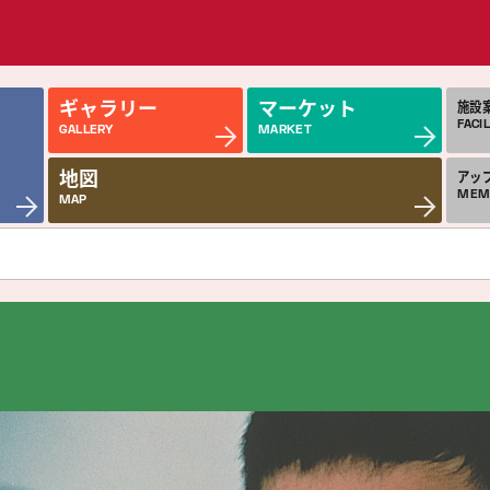
ギャラリー
マーケット
施設
FACIL
GALLERY
MARKET
地図
アッ
MEM
MAP
近日公開の作品
今
COMING SOON
MON