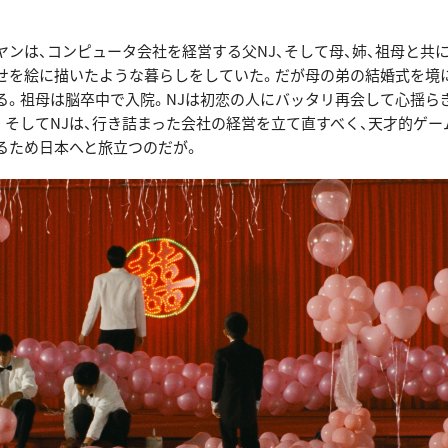
ヤンは、コンピュータ会社を経営する父NJ、そして母、姉、祖母と共
せを絵に描いたような暮らしをしていた。だが母の弟の結婚式を境
る。祖母は脳卒中で入院。NJは初恋の人にバッタリ再会して心揺ら
。そしてNJは、行き詰まった会社の経営を立て直すべく、天才的ゲー
るため日本へと旅立つのだが。