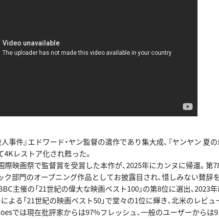
殺人事件』エドワード・ヤン監督の遺作であり集大成、『ヤンヤン 夏の
て4Kレストア化され甦った。
国際映画祭で監督賞を受賞した本作が、2025年にカンヌに帰還。第7
ック部門のオープニング作品としてお披露目され、惜しみない賛辞
国BBC主催の「21世紀の偉大な映画ベスト100」の第8位に選出、202
による「21世紀の映画ベスト50」で堂々の1位に輝き、北米のレビュ
Tomatoesでは現在批評家からは97%フレッシュ、一般のユーザーからは