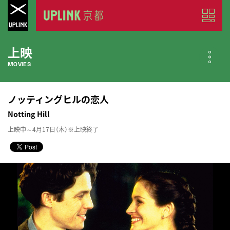
上映
MOVIES
公開中の作品
ノッティングヒルの恋人
NOW PLAYING
Notting Hill
上映中～4月17日（木）※上映終了
近日公開の作品
COMING SOON
今月のスケジュール
MONTHLY SCHEDULE