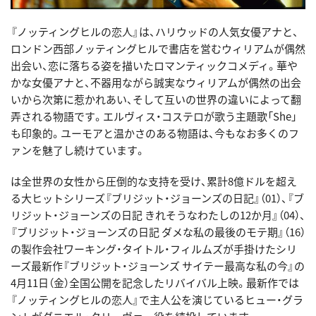
『ノッティングヒルの恋人』は、ハリウッドの人気女優アナと、
ロンドン西部ノッティングヒルで書店を営むウィリアムが偶然
出会い、恋に落ちる姿を描いたロマンティックコメディ。華や
かな女優アナと、不器用ながら誠実なウィリアムが偶然の出会
いから次第に惹かれあい、そして互いの世界の違いによって翻
弄される物語です。エルヴィス・コステロが歌う主題歌「She」
も印象的。ユーモアと温かさのある物語は、今もなお多くのフ
ァンを魅了し続けています。
は全世界の女性から圧倒的な支持を受け、累計8億ドルを超え
る大ヒットシリーズ『ブリジット・ジョーンズの日記』（01）、『ブ
リジット・ジョーンズの日記 きれそうなわたしの12か月』（04）、
『ブリジット・ジョーンズの日記 ダメな私の最後のモテ期』（16）
の製作会社ワーキング・タイトル・フィルムズが手掛けたシリ
ーズ最新作『ブリジット・ジョーンズ サイテー最高な私の今』の
4月11日（金）全国公開を記念したリバイバル上映。最新作では
『ノッティングヒルの恋人』で主人公を演じているヒュー・グラ