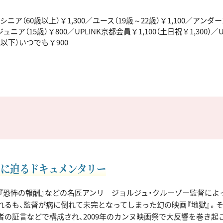
／シニア（60歳以上）￥1,300／ユース（19歳～22歳）￥1,100／アンダー1
ジュニア（15歳）￥800／UPLINK京都会員￥1,100（土日祝￥1,300）／
歳以下）いつでも￥900
作に迫るドキュメンタリー
『恐怖の報酬』などの名匠アンリ゠ジョルジュ・クルーゾー監督によっ
れるも、監督が病に倒れて未完となってしまった幻の映画『地獄』。
者の証言などで構成され、2009年のカンヌ映画祭で大反響を巻き起