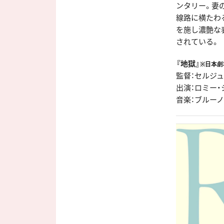
ンタリー。妻
線路に横たわ
を施し濃艶な
されている。
『地獄』
※日本劇
監督：セルジ
出演：ロミー・
音楽：ブルー