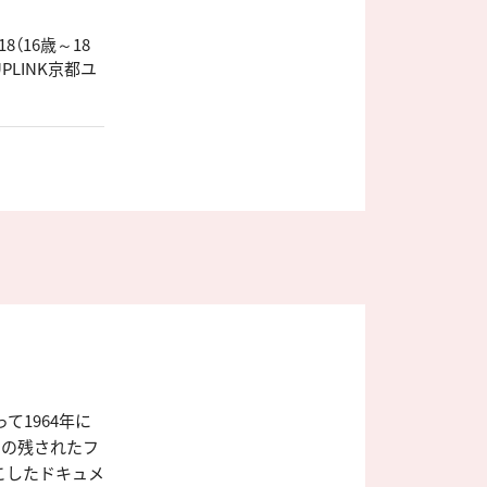
8（16歳～18
UPLINK京都ユ
て1964年に
その残されたフ
こしたドキュメ