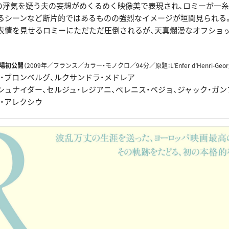
の浮気を疑う夫の妄想がめくるめく映像美で表現され、ロミーが一
るシーンなど断片的ではあるものの強烈なイメージが垣間見られる
表情を見せるロミーにただただ圧倒されるが、天真爛漫なオフショ
場初公開
（2009年／フランス／カラー・モノクロ／94分／原題：L’Enfer d’Henri-George
ュ・ブロンベルグ、ルクサンドラ・メドレア
シュナイダー、セルジュ・レジアニ、べレニス・ベジョ、ジャック・ガ
ノ・アレクシウ