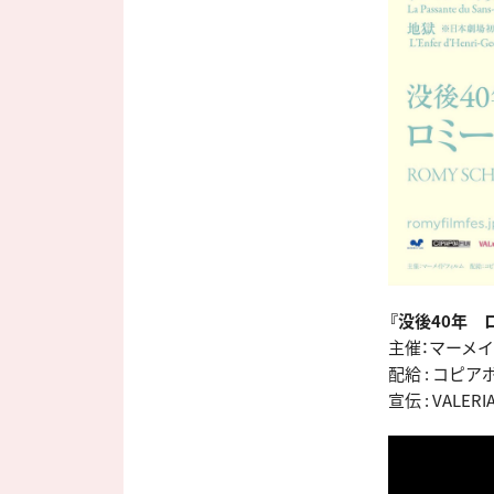
『没後40年 
主催：マーメ
配給 : コピ
宣伝 : VALERI