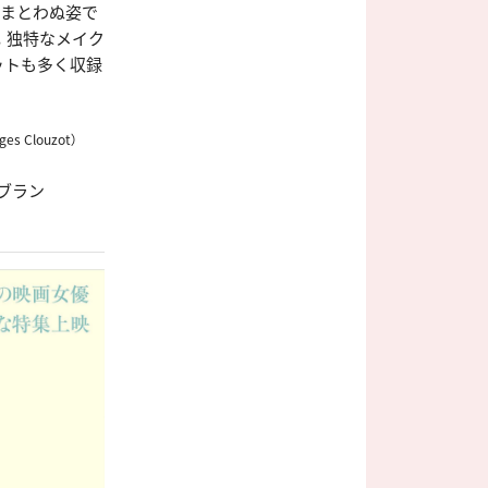
糸まとわぬ姿で
。独特なメイク
ットも多く収録
s Clouzot）
ンブラン