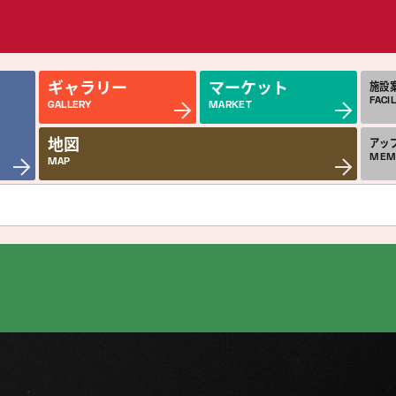
ギャラリー
マーケット
施設
FACIL
GALLERY
MARKET
地図
アッ
MEM
MAP
近日公開の作品
今
COMING SOON
MON