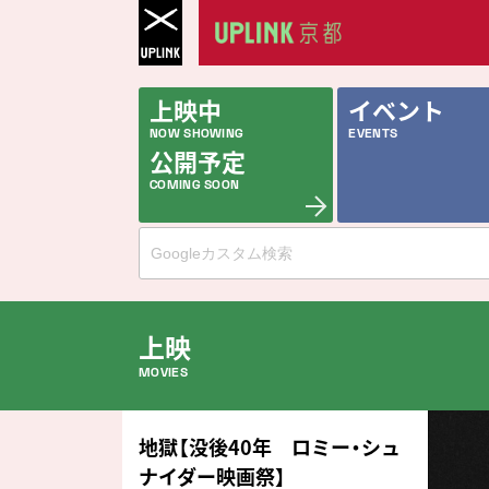
上映中
イベント
NOW SHOWING
EVENTS
公開予定
COMING SOON
上映
MOVIES
公開中の作品
地獄【没後40年 ロミー・シュ
NOW PLAYING
ナイダー映画祭】