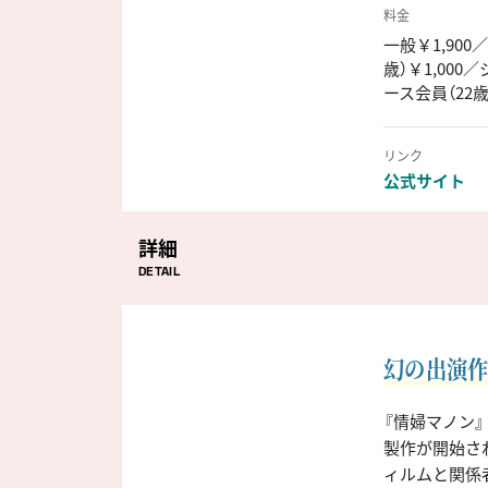
料金
一般￥1,900
歳）￥1,000／
ース会員（22
リンク
公式サイト
詳細
DETAIL
幻の出演
『情婦マノン』
製作が開始さ
ィルムと関係