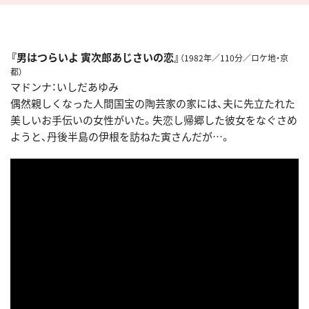
『男はつらいよ 寅次郎あじさいの恋』
（1982年／110分／ロケ地・京
都）
マドンナ：いしだあゆみ
偶然親しくなった人間国宝の陶芸家の家には、夫に先立たれた
美しいお手伝いの女性がいた。失恋し帰郷した彼女をなぐさめ
ようと、丹後半島の伊根を訪ねた寅さんだが…。