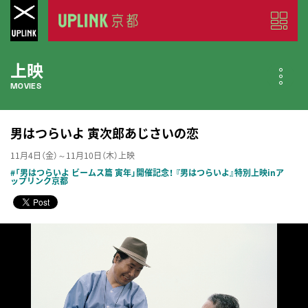
上映
MOVIES
公開中の作品
男はつらいよ 寅次郎あじさいの恋
NOW PLAYING
11月4日（金）～11月10日（木）上映
#「男はつらいよ ビームス篇 寅年」開催記念！ 『男はつらいよ』特別上映inア
近日公開の作品
ップリンク京都
COMING SOON
今月のスケジュール
MONTHLY SCHEDULE