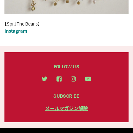
【Spill The Beans】
Instagram
FOLLOW US
SUBSCRIBE
メールマガジン解除