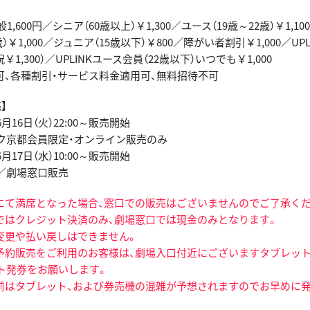
1,600円／シニア（60歳以上）￥1,300／ユース（19歳～22歳）￥1,1
8歳）￥1,000／ジュニア（15歳以下）￥800／障がい者割引￥1,000／UP
祝￥1,300）／UPLINKユース会員（22歳以下）いつでも￥1,000
可、各種割引・サービス料金適用可、無料招待不可
】
16日（火）22:00～販売開始
京都会員限定・オンライン販売のみ
17日（水）10:00～販売開始
／劇場窓口販売
にて満席となった場合、窓口での販売はございませんのでご了承くだ
ではクレジット決済のみ、劇場窓口では現金のみとなります。
変更や払い戻しはできません。
予約販売をご利用のお客様は、劇場入口付近にございますタブレット
ト発券をお願いします。
前はタブレット、および券売機の混雑が予想されますのでお早めに