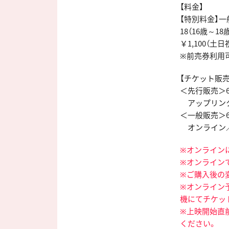
【料金】
【特別料金】一般
18（16歳～1
￥1,100（土日
※前売券利用
【チケット販売
＜先行販売＞6月
アップリンク
＜一般販売＞6月
オンライン
※オンライン
※オンライン
※ご購入後の
※オンライン
機にてチケッ
※上映開始直
ください。