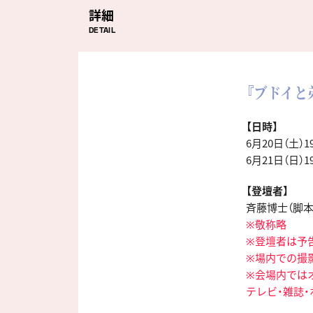
詳細
DETAIL
『ブドイと
【日時】
6月20日（土）1
6月21日（日）1
【登壇者】
斉藤博士（脚本
※敬称略
※登壇者は予
※場内での撮
※会場内では
テレビ・雑誌