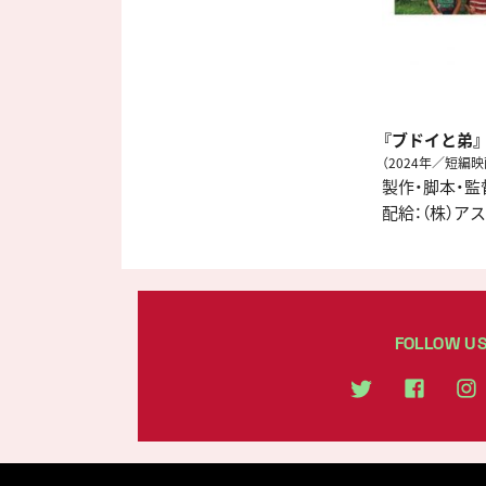
『ブドイと弟』
（2024年／短編
製作・脚本・監
配給：（株）ア
FOLLOW U