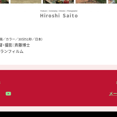
映画／カラー／30分51秒／日本）
督・撮影：斉藤博士
スランフィルム
S
メ