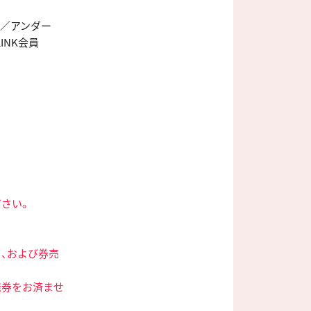
00／アンダー
LINK会員
さい。
、および券売
発券をお済ませ