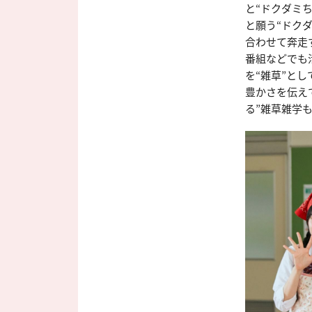
と“ドクダミ
と願う“ドク
合わせて奔走
番組などでも
を“雑草”と
豊かさを伝え
る”雑草雑学