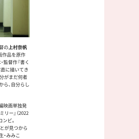
督の
上村奈帆
画作品を原作
・監督作『書く
で実直に描いてき
自分がまだ何者
から、自分らし
長編映画単独発
リー』（2022
コンビ。
ことが見つから
生・みみこ