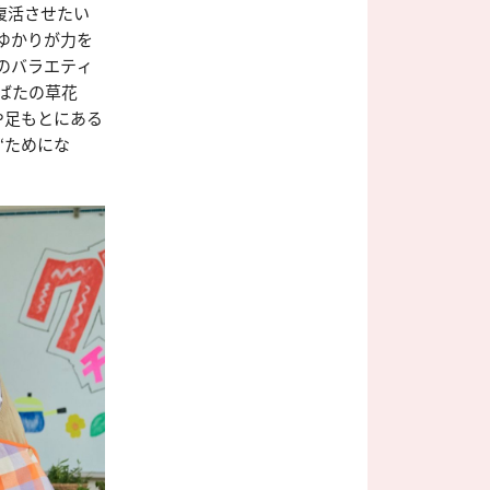
復活させたい
ゆかりが力を
 のバラエティ
道ばたの草花
や足もとにある
“ためにな