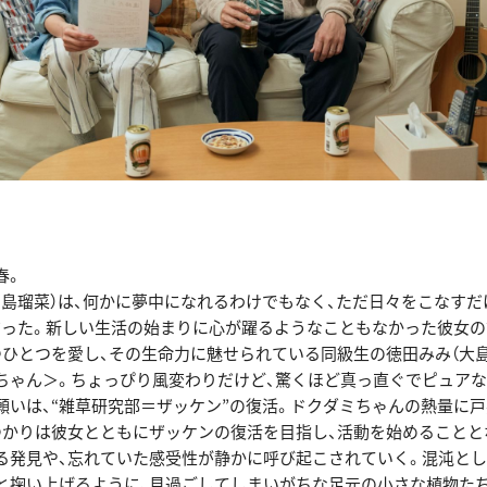
春。
中島瑠菜）は、何かに夢中になれるわけでもなく、ただ日々をこなすだ
だった。新しい生活の始まりに心が躍るようなこともなかった彼女
つひとつを愛し、その生命力に魅せられている同級生の徳田みみ（大島
ちゃん＞。ちょっぴり風変わりだけど、驚くほど真っ直ぐでピュア
願いは、“雑草研究部＝ザッケン”の復活。ドクダミちゃんの熱量に
ゆかりは彼女とともにザッケンの復活を目指し、活動を始めることと
る発見や、忘れていた感受性が静かに呼び起こされていく。混沌とし
と掬い上げるように、見過ごしてしまいがちな足元の小さな植物た