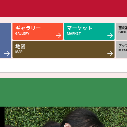
ギャラリー
マーケット
施設
FACIL
GALLERY
MARKET
地図
アッ
MEM
MAP
近日公開の作品
今
COMING SOON
MON