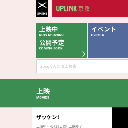
上映中
イベント
NOW SHOWING
EVENTS
公開予定
COMING SOON
上映
MOVIES
公開中の作品
ザッケン！
NOW PLAYING
上映中～4月29日(水)上映終了