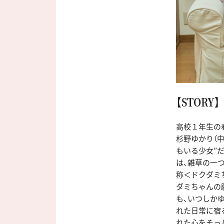
【STORY】
高校１年生の
杉野ゆかり（
もいる少女”
は、雑草の一
称＜ドクダミ
ダミちゃんの
も、いつしか
れた日常に宿
れた心をそっ