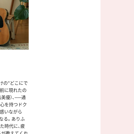
けの“どこにで
の前に現れたの
美優）、──通
な心を持つドク
戸惑いながら
なる。ありふ
た時代に、疲
ちが教えてくれ