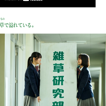
らもの
草
で溢れている。