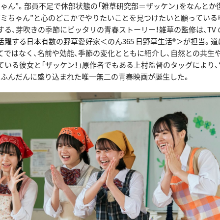
ちゃん”。部員不足で休部状態の「雑草研究部＝ザッケン」をなんとか
ダミちゃん”と心のどこかでやりたいことを見つけたいと願っている
する、芽吹きの季節にピッタリの青春ストーリー！雑草の監修は、TV
活躍する日本有数の野草愛好家＜のん365 日野草生活®＞が担当。
してではなく、名前や効能、季節の変化とともに紹介し、自然との共生
ている彼女と「ザッケン！」原作者でもある上村監督のタッグにより、
もふんだんに盛り込まれた唯一無二の青春映画が誕生した。