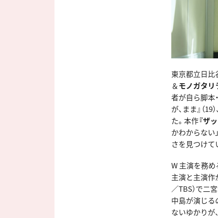
東京都立日比
＆
モノガタリ
者が自ら脚本・
が、まま』（1
た。本作
『ザッ
かわからない
さを見つけて
W 主演を務め
主演と主演作
／TBS）で
中島が演じる
ないゆかりが