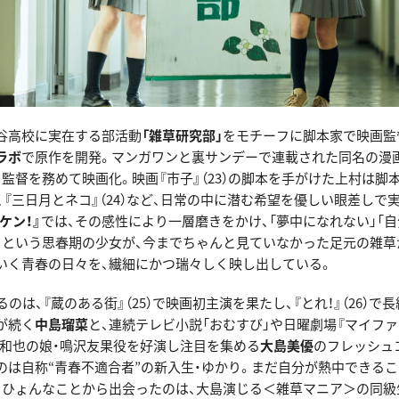
谷高校に実在する部活動
「雑草研究部」
をモチーフに脚本家で映画監
ラボ
で原作を開発。マンガワンと裏サンデーで連載された同名の漫
監督を務めて映画化。映画『市子』（23）の脚本を手がけた上村は脚本
9）、『三日月とネコ』（24）など、日常の中に潜む希望を優しい眼差し
ケン！』
では、その感性により一層磨きをかけ、「夢中になれない」「
」という思春期の少女が、今までちゃんと見ていなかった足元の雑草
いく青春の日々を、繊細にかつ瑞々しく映し出している。
るのは、『蔵のある街』（25）で映画初主演を果たし、『とれ！』（26）で
が続く
中島瑠菜
と、連続テレビ小説「おむすび」や日曜劇場『マイファミ
二宮和也の娘・鳴沢友果役を好演し注目を集める
大島美優
のフレッシュ
のは自称“青春不適合者”の新入生・ゆかり。まだ自分が熱中できる
、ひょんなことから出会ったのは、大島演じる＜雑草マニア＞の同級