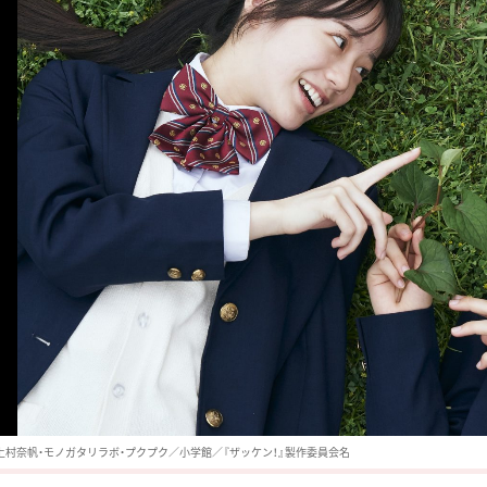
6 上村奈帆・モノガタリラボ・プクプク／小学館／『ザッケン！』製作委員会名