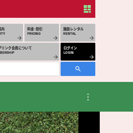
案内
料金・割引
施設レンタル
ITY
PRICING
RENTAL
プリンク会員について
ログイン
BERSHIP
LOGIN
月のスケジュール
THLY SCHEDULE