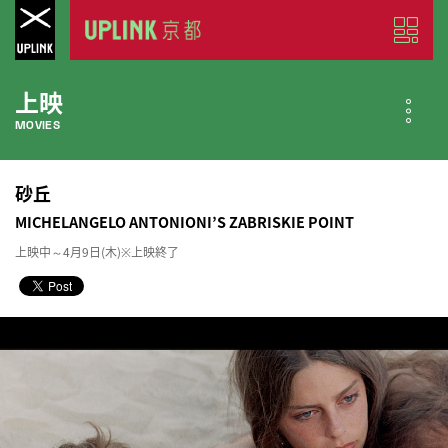
上映
MOVIES
公開中の作品
砂丘
NOW PLAYING
MICHELANGELO ANTONIONI’S ZABRISKIE POINT
上映中～4月9日(木)※上映終了
近日公開の作品
COMING SOON
今月のスケジュール
MONTHLY SCHEDULE