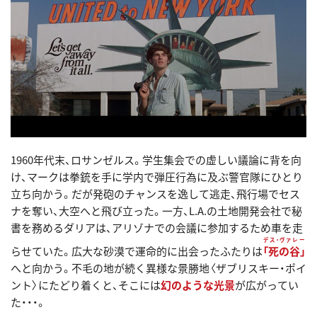
1960年代末、ロサンゼルス。学生集会での虚しい議論に背を向
け、マークは拳銃を手に学内で弾圧行為に及ぶ警官隊にひとり
立ち向かう。だが発砲のチャンスを逸して逃走、飛行場でセス
ナを奪い、大空へと飛び立った。一方、L.A.の土地開発会社で秘
書を務めるダリアは、アリゾナでの会議に参加するため車を走
デス・ヴァレー
らせていた。広大な砂漠で運命的に出会ったふたりは
「死の谷」
へと向かう。不毛の地が続く異様な景勝地〈ザブリスキー・ポイ
ント〉にたどり着くと、そこには
幻のような光景
が広がってい
た・・・。