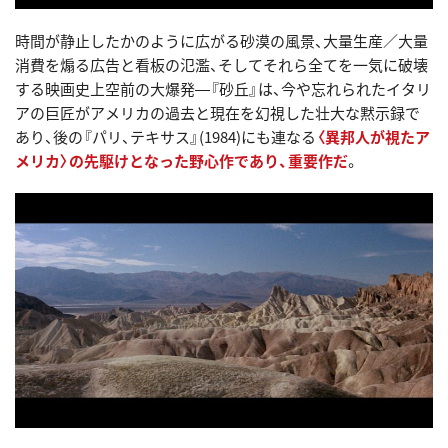
時間が静止したかのように広がる砂漠の風景、大量生産／大量
消費を煽る広告と看板の氾濫、そしてそれら全てを一気に破壊
する映画史上空前の大爆発―『砂丘』は、今や忘れられたイタリ
アの巨匠がアメリカの過去と現在を幻視した壮大な黙示録で
あり、後の『パリ、テキサス』(1984)にも連なる
〈異邦人が視たア
メリカ〉の先駆けとなった野心作であり、重要作だ
。