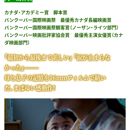
カナダ・アカデミー賞 脚本賞
バンクーバー国際映画祭 最優秀カナダ長編映画賞
バンクーバー国際映画祭観客賞（ノーザン・ライツ部門）
バンクーバー映画批評家協会賞 最優秀主演女優賞（カナ
ダ映画部門）
「最初から最後まで美しい」 「涙が止まらな
かった」———
母と息子の記憶を16mmフィルムで紡い
だ、まばゆい感動作！