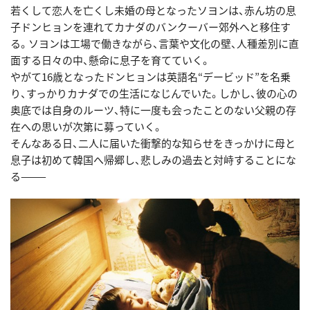
若くして恋人を亡くし未婚の母となったソヨンは、赤ん坊の息
子ドンヒョンを連れてカナダのバンクーバー郊外へと移住す
る。ソヨンは工場で働きながら、言葉や文化の壁、人種差別に直
面する日々の中、懸命に息子を育てていく。
やがて16歳となったドンヒョンは英語名“デービッド”を名乗
り、すっかりカナダでの生活になじんでいた。しかし、彼の心の
奥底では自身のルーツ、特に一度も会ったことのない父親の存
在への思いが次第に募っていく。
そんなある日、二人に届いた衝撃的な知らせをきっかけに母と
息子は初めて韓国へ帰郷し、悲しみの過去と対峙することにな
る———