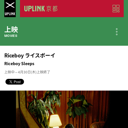
上映
MOVIES
公開中の作品
Riceboy ライスボーイ
NOW PLAYING
Riceboy Sleeps
上映中～4月30日(木)上映終了
近日公開の作品
COMING SOON
今月のスケジュール
MONTHLY SCHEDULE