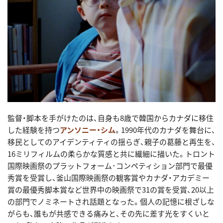
監督・脚本を手がけたのは、自身も8歳で韓国からカナダに移住
した経験を持つ
アンソニー・シム
。1990年代のカナダを舞台に、
移民としてのアイデンティティの揺らぎ、親子の葛藤と再生を、
16ミリフィルムの柔らかな質感と共に繊細に描いた。トロント
国際映画祭のプラットフォーム･コンペティション部門で最優
秀賞を受賞し、釜山国際映画祭の観客賞やカナダ・アカデミー
賞の最優秀脚本賞など世界中の映画祭で31の賞を受賞、20以上
の部門でノミネートされ話題となった。個人の記憶に根ざしな
がらも、誰もが共感できる痛みと、その先に差す光をすくいと