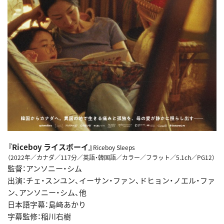
『Riceboy ライスボーイ』
Riceboy Sleeps
（2022年／カナダ／117分／英語・韓国語／カラー／フラット／5.1ch／PG12）
監督：アンソニー・シム
出演：チェ・スンユン、イーサン・ファン、ドヒョン・ノエル・ファ
ン、アンソニー・シム、他
日本語字幕：島﨑あかり
字幕監修：稲川右樹