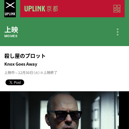
上映
MOVIES
公開中の作品
殺し屋のプロット
NOW PLAYING
Knox Goes Away
上映中～12月30日（火）※上映終了
近日公開の作品
COMING SOON
今月のスケジュール
MONTHLY SCHEDULE