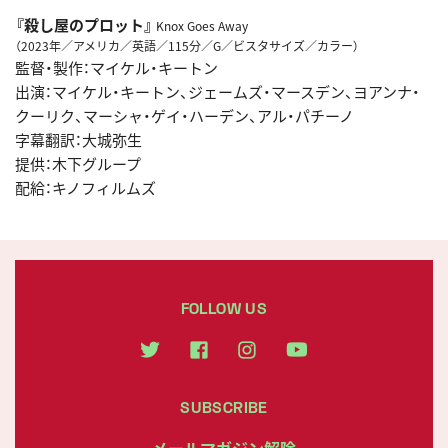
『殺し屋のプロット』
Knox Goes Away
（2023年／アメリカ／英語／115分／G／ビスタサイズ／カラー）
監督・製作：マイケル・キートン
出演：マイケル・キートン、ジェームズ・マースデン、ヨアンナ・
クーリク、マーシャ・ゲイ・ハーデン、アル・パチーノ
字幕翻訳：大城弥生
提供：木下グループ
配給：キノフィルムズ
FOLLOW US
SUBSCRIBE
メールマガジン解除