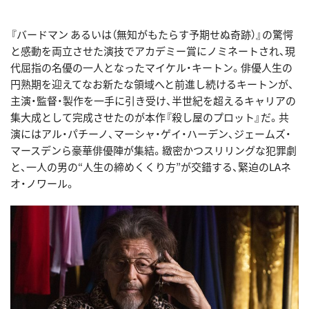
『バードマン あるいは（無知がもたらす予期せぬ奇跡）』の驚愕
と感動を両立させた演技でアカデミー賞にノミネートされ、現
代屈指の名優の一人となったマイケル・キートン。俳優人生の
円熟期を迎えてなお新たな領域へと前進し続けるキートンが、
主演・監督・製作を一手に引き受け、半世紀を超えるキャリアの
集大成として完成させたのが本作『殺し屋のプロット』だ。共
演にはアル・パチーノ、マーシャ・ゲイ・ハーデン、ジェームズ・
マースデンら豪華俳優陣が集結。緻密かつスリリングな犯罪劇
と、一人の男の“人生の締めくくり方”が交錯する、緊迫のLAネ
オ・ノワール。