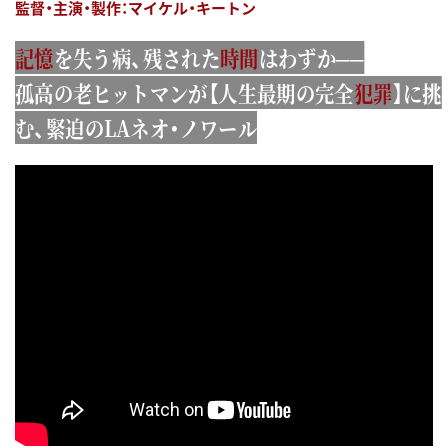
監督・主演・製作：マイケル・キートン
記憶
を失う病、残された
時間
はわずか──
孤高の老ヒットマンが【人生最期の完全
犯罪
】に挑
む、緊迫のLAネオ・ノワール