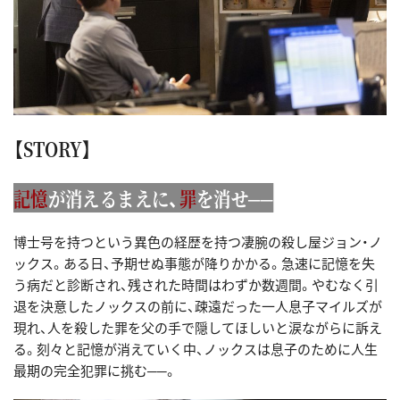
【STORY】
記憶
が消えるまえに、
罪
を消せ──
博士号を持つという異色の経歴を持つ凄腕の殺し屋ジョン・ノ
ックス。ある日、予期せぬ事態が降りかかる。急速に記憶を失
う病だと診断され、残された時間はわずか数週間。やむなく引
退を決意したノックスの前に、疎遠だった一人息子マイルズが
現れ、人を殺した罪を父の手で隠してほしいと涙ながらに訴え
る。刻々と記憶が消えていく中、ノックスは息子のために人生
最期の完全犯罪に挑む──。