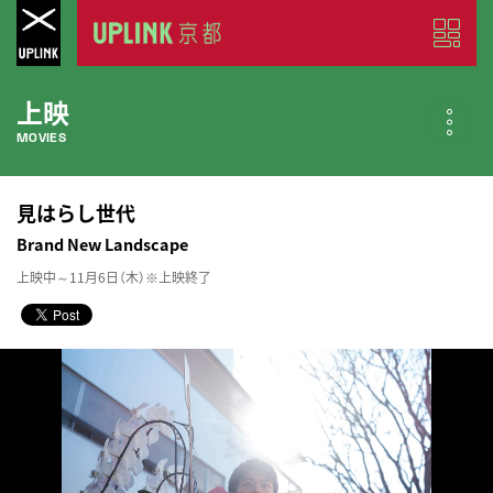
上映
MOVIES
公開中の作品
見はらし世代
NOW PLAYING
Brand New Landscape
上映中～11月6日（木）※上映終了
近日公開の作品
COMING SOON
今月のスケジュール
MONTHLY SCHEDULE