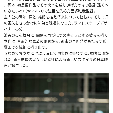
ル脚本・初長編作品でその快挙を成し遂げたのは、短編『遠くへ
いきたいわ』（ndjc2021）で注目を集めた団塚唯我監督。
主人公の青年・蓮と、結婚を控え将来について悩む姉。そして母
の喪失をきっかけに姉弟と疎遠になった、ランドスケープデザ
イナーの父。
渋谷の街を舞台に、関係を再び見つめ直そうとする彼らを描く
本作は、普遍的な家族の風景から、都市の再開発がもたらす影
響までを繊細に描き出す。
きわめて軽やかに、ただ、決して切実さは失わずに。観客に開か
れた、新人監督の瑞々しい感性による新しいスタイルの日本映
画が誕生した。