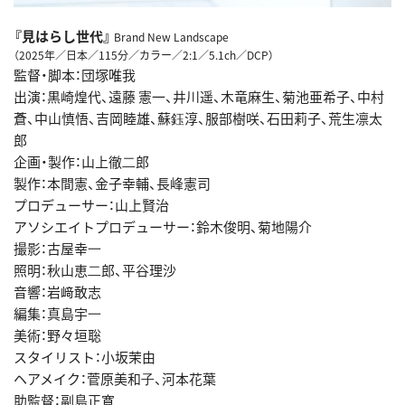
『見はらし世代』
Brand New Landscape
（2025年／日本／115分／カラー／2:1／5.1ch／DCP）
監督・脚本：団塚唯我
出演：黒崎煌代、遠藤 憲一、井川遥、木竜麻生、菊池亜希子、中村
蒼、中山慎悟、吉岡睦雄、蘇鈺淳、服部樹咲、石田莉子、荒生凛太
郎
企画・製作：山上徹⼆郎
製作：本間憲、金子幸輔、長峰憲司
プロデューサー：山上賢治
アソシエイトプロデューサー：鈴木俊明、菊地陽介
撮影：古屋幸⼀
照明：秋山恵⼆郎、平谷理沙
音響：岩﨑敢志
編集：真島宇⼀
美術：野々垣聡
スタイリスト：小坂茉由
ヘアメイク：菅原美和⼦、河本花葉
助監督：副島正寛