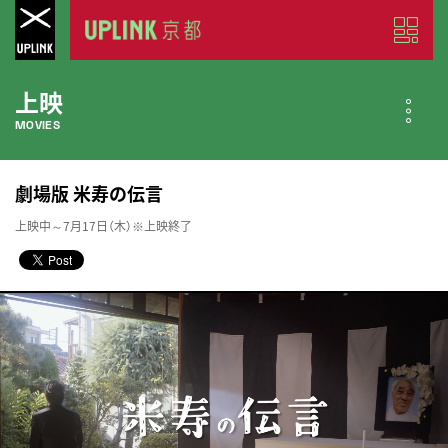
上映
MOVIES
公開中の作品
劇場版 米寿の伝言
NOW PLAYING
上映中～7月17日（木）※上映終了
近日公開の作品
COMING SOON
今月のスケジュール
MONTHLY SCHEDULE