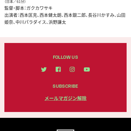
（日本／61分）
監督・脚本：ガクカワサキ
出演者：西本匡克、西本健太朗、西本銀二郎、長谷川かすみ、山田
姫奈、中川パラダイス、浜野謙太
FOLLOW US
SUBSCRIBE
メールマガジン解除