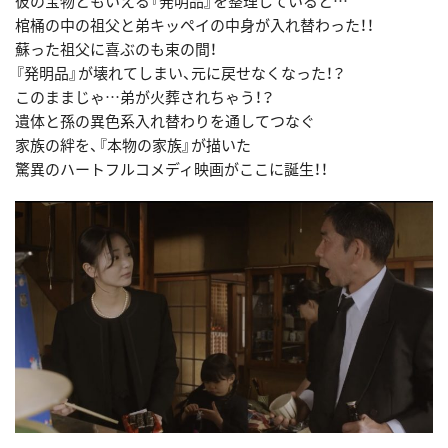
彼の宝物ともいえる『発明品』を整理していると…
棺桶の中の祖父と弟キッペイの中身が入れ替わった！！
蘇った祖父に喜ぶのも束の間！
『発明品』が壊れてしまい、元に戻せなくなった！？
このままじゃ…弟が火葬されちゃう！？
遺体と孫の異色系入れ替わりを通してつなぐ
家族の絆を、『本物の家族』が描いた
驚異のハートフルコメディ映画がここに誕生！！