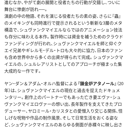
進むなか、やがて劇の展開と役者たちの行動が交錯し、ついに
舞台に惨劇が訪れ──。
演劇の中の物語、それを演じる役者たちの素の姿、さらに『蟲』
のメイキングも同時進行で提示されるという斬新な3層のメタ
構造で、シュヴァンクマイエルならではのアニメーション技法
も存分に味わえる本作。製作時には資金を補うためのクラウド
ファンディングが行われ、シュヴァンクマイエルを師と仰ぐク
エイ兄弟やギレルモ・デル・トロも大々的に協力、日本のファン
も含め世界中から多くの出資が得られて完成。シュヴァンクマ
イエルの、シュルレアリストとしてのアプローチが極まった集
大成的な一作です。
ヤン・ダン＆アダム・オルハ監督による
『錬金炉アタノール』
（20
年）は、シュヴァンクマイエルの現在と過去を捉えたドキュメ
ンタリー。創作上のパートナーでもあった亡き妻エヴァ・シュ
ヴァンクマイエロヴァーの想い出、長年製作を支えてきたプロ
デューサー、ヤロミール・カリスタとの愛憎入り交じる関係、怪
しげな呪物や作品の制作風景、そして日常生活をおくる姿な
ど、シュヴァンクマイエルのあらゆる側面が赤裸々に映し出さ