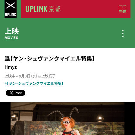
上映
MOVIES
公開中の作品
蟲【ヤン・シュヴァンクマイエル特集】
NOW PLAYING
Hmyz
上映中～9月3日（水）※上映終了
近日公開の作品
#【ヤン・シュヴァンクマイエル特集】
COMING SOON
今月のスケジュール
MONTHLY SCHEDULE