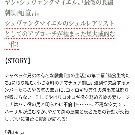
ヤン・シュヴァンクマイエル、「最後の長編
劇映画」宣言。
シュヴァンクマイエルのシュルレアリスト
としてのアプローチが極まった集大成的な
一作！
【STORY】
チャペック兄弟の有名な戯曲『虫の生活』の第二幕「捕食生物た
ち」に取り組む、小さな町のアマチュア劇団。遅刻や欠席するメ
ンバーたちのやる気の無さに、コオロギ役兼任の演出家は怒り
が収まらない。そしてやはりコオロギ役を務める彼の妻ルージ
ェナはハチ役の男と明らかに不倫中・・・・・・。不穏な空気でリ
ハーサルが進むなか、やがて劇の展開と役者たちの行動が交錯
し、ついに舞台に惨劇が訪れる！
『蟲』
Hmyz