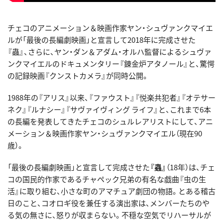
チェコのアニメーション＆映画作家ヤン・シュヴァンクマイエ
ルが「最後の長編劇映画」と宣言して2018年に完成させた
『蟲』、さらに、ヤン・ダン＆アダム・オルハ監督によるシュヴァ
ンクマイエルのドキュメンタリー『錬金炉アタノール』と、驚愕
の記録映画『クンストカメラ』が同時公開。
1988年の『アリス』以来、『ファウスト』『悦楽共犯者』『オテサー
ネク』『ルナシー』『サヴァイヴィング ライフ』と、これまで6本
の長編を発表してきたチェコのシュルレアリストにして、アニ
メーション＆映画作家ヤン・シュヴァンクマイエル（現在90
歳）。
「最後の長編劇映画」と宣言して完成させた
『蟲』
（18年）は、チェ
コの国民的作家であるチャペック兄弟の有名な戯曲『虫の生
活』に取り組む、小さな町のアマチュア劇団の物語。とある稽古
日のこと、コオロギ役を兼任する演出家は、メンバーたちのや
る気の無さに、怒りが収まらない。不穏な空気でリハーサルが