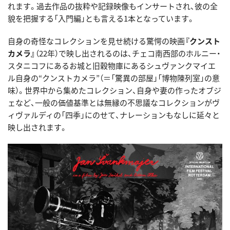
れます。過去作品の抜粋や記録映像もインサートされ、彼の全
貌を把握する「入門編」とも言える1本となっています。
自身の奇怪なコレクションを見せ続ける驚愕の映画
『クンスト
カメラ』
（22年）で映し出されるのは、チェコ南西部のホルニー・
スタニコフにあるお城と旧穀物庫にあるシュヴァンクマイエ
ル自身の“クンストカメラ”（＝「驚異の部屋」「博物陳列室」の意
味）。世界中から集めたコレクション、自身や妻の作ったオブジ
ェなど、一般の価値基準とは無縁の不思議なコレクションがヴ
ィヴァルディの「四季」にのせて、ナレーションもなしに延々と
映し出されます。