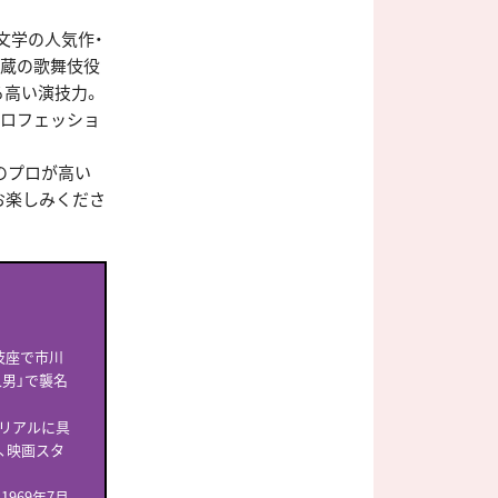
文学の人気作・
雷蔵の歌舞伎役
る高い演技力。
プロフェッショ
のプロが高い
お楽しみくださ
伎座で市川
人男」で襲名
をリアルに具
、映画スタ
969年7月