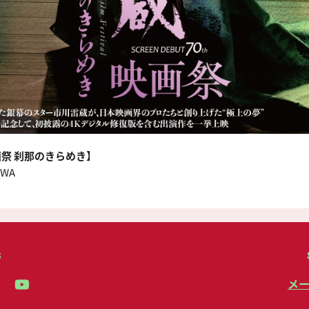
祭 刹那のきらめき】
AWA
S
メ