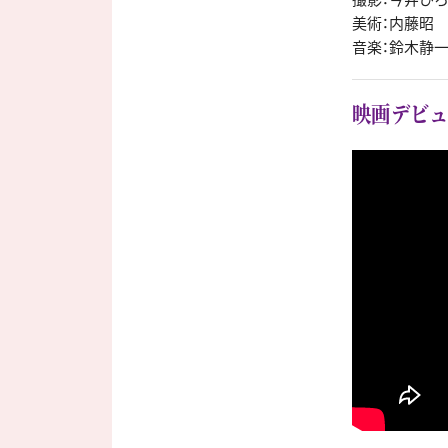
美術：内藤昭
音楽：鈴木静
映画デビュ