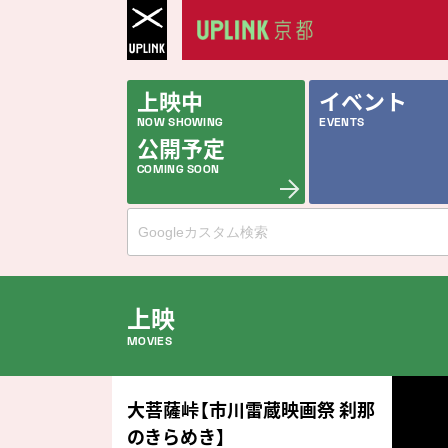
上映中
イベント
NOW SHOWING
EVENTS
公開予定
COMING SOON
上映
MOVIES
公開中の作品
大菩薩峠【市川雷蔵映画祭 刹那
NOW PLAYING
のきらめき】