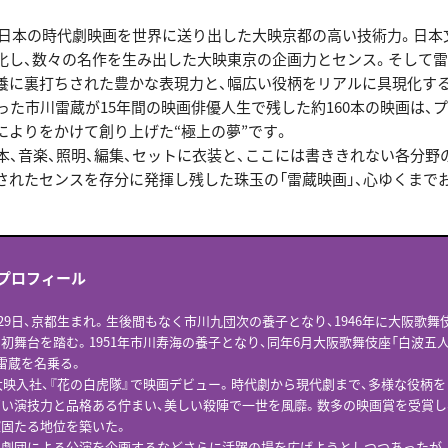
か日本の時代劇映画を世界に送り出した大映京都の高い技術力。日本
化し、数々の名作を生み出した大映東京の企画力とセンス。そして
養に裏打ちされた豊かな表現力と、幅広い役柄をリアルに具現化す
去った市川雷蔵が15年間の映画俳優人生で残した約160本の映画は、
によりをかけて創り上げた“極上の夢”です。
脚本、音楽、照明、編集、セットに衣装と、ここには書ききれない各分野
されたセンスを存分に発揮し残した珠玉の「雷蔵映画」、心ゆくまで
プロフィール
8月29日、京都生まれ。生後間もなく市川九団次の養子となり、1946年に大阪歌舞
初舞台を踏む。1951年市川寿海の養子となり、同年6月大阪歌舞伎座「白波五
雷蔵を名乗る。
に大映入社、『花の白虎隊』で映画デビュー。時代劇から現代劇まで、多様な役柄
い演技力と品格ある佇まい、美しい殺陣で一世を風靡。数多の映画賞を受賞し
固たる地位を築いた。
劇団による公演を企画するなどさらに活躍の場を広げようとしつつあったが、1