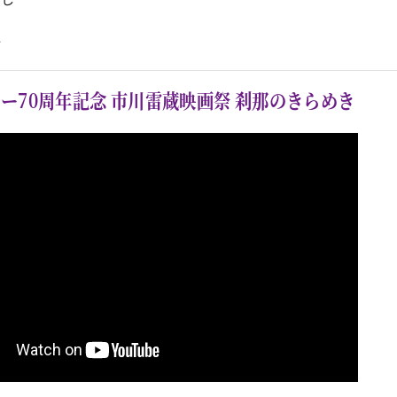
一
ー70周年記念 市川雷蔵映画祭 刹那のきらめき