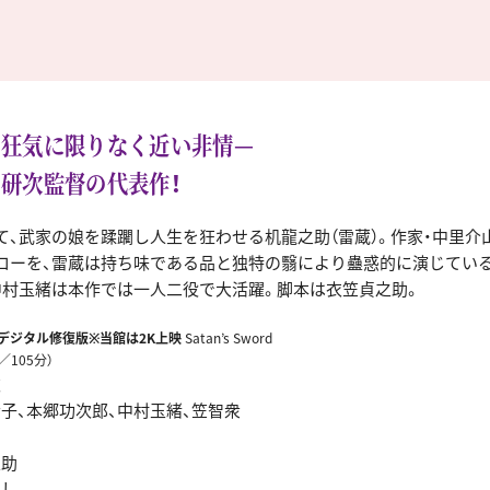
と狂気に限りなく近い非情—
研次監督の代表作！
て、武家の娘を蹂躙し人生を狂わせる机龍之助（雷蔵）。作家・中里介
ローを、雷蔵は持ち味である品と独特の翳により蠱惑的に演じてい
中村玉緒は本作では一人二役で大活躍。脚本は衣笠貞之助。
Kデジタル修復版※当館は2K上映
Satan’s Sword
／105分）
次
士子、本郷功次郎、中村玉緒、笠智衆
山
之助
ろし