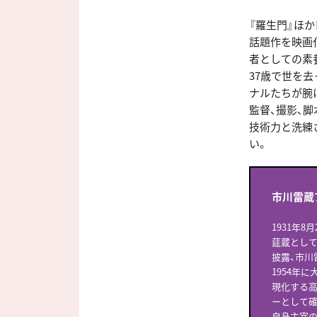
『羅生門』ほ
話題作を映画
者としての素
37歳で世を
ナルたちが腕
監督、撮影、
技術力と洗練
い。
市川雷蔵
1931年
莚蔵として
披露、市川
1954年
現化する高
ーとして確
自身主宰の