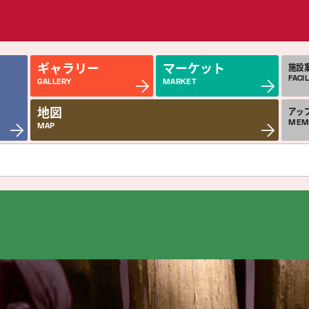
ギャラリー
マーケット
施設
FACIL
GALLERY
MARKET
地図
アッ
MEM
MAP
近日公開の作品
今
COMING SOON
MON