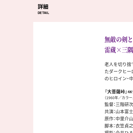
詳細
DETAIL
無敵の剣
雷蔵×三隅
老人を切り捨
たダークヒー
のヒロイン・
『大菩薩峠』
4
（1960年／カラー
監督：三階研
共演：山本富
原作：中里介
脚本：衣笠貞
撮影：今井ひ