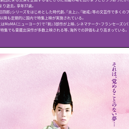
により逝去。享年37歲。
狂四郎」シリーズをはじめとした時代劇、『炎上』、『破戒』等の文芸作で多くの
代以降も定期的に国内で特集上映が実施されている。
春にはMoMA（ニューヨーク）で『剣』3部作が上映、シネマテーク・フランセーズ（パ
特集でも雷蔵出演作が多数上映される等、海外での評価もより高まっている。