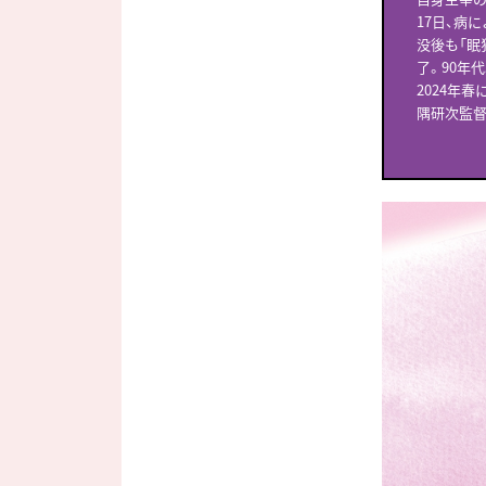
17日、病
没後も「眠
了。90年
2024年
隅研次監督